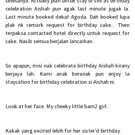
selesanya. Actually plan untuk stay di sini as birthday
celebration Aishah pun agak last minute jugak la.
Last minute booked dekat Agoda. Dah booked lupa
plak nk remark request for birthday cake... Then
terpaksa contacted hotel directly untuk request for
cake. Nasib semua berjalan lancarkan.
So apapun, misi nak celebrate birthday Aishah kirany
berjaya lah. Kami anak beranak pun enjoy la
staycation for birthday celebration si Aishah ni.
Look at her face. My cheeky little bam2 girl.
Kakak yang excited lebih for her sister'd birthday.