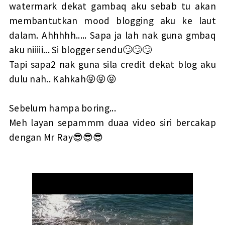
watermark dekat gambaq aku sebab tu akan
membantutkan mood blogging aku ke laut
dalam. Ahhhhh..... Sapa ja lah nak guna gmbaq
aku niiiii... Si blogger sendu🙄🙄🙄
Tapi sapa2 nak guna sila credit dekat blog aku
dulu nah.. Kahkah😝😝😝
Sebelum hampa boring...
Meh layan sepammm duaa video siri bercakap
dengan Mr Ray😎😎😎