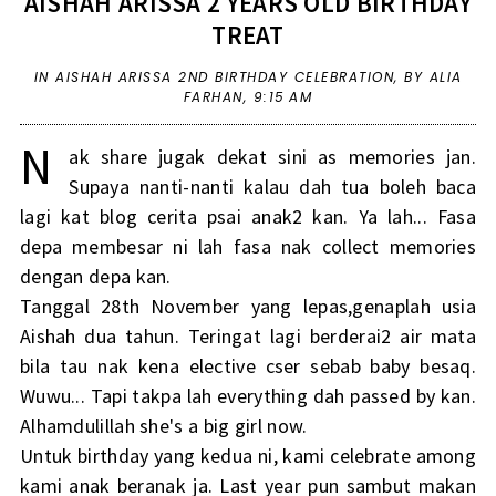
AISHAH ARISSA 2 YEARS OLD BIRTHDAY
TREAT
IN
AISHAH ARISSA 2ND BIRTHDAY CELEBRATION
,
BY ALIA
FARHAN,
9:15 AM
N
ak share jugak dekat sini as memories jan.
Supaya nanti-nanti kalau dah tua boleh baca
lagi kat blog cerita psai anak2 kan. Ya lah... Fasa
depa membesar ni lah fasa nak collect memories
dengan depa kan.
Tanggal 28th November yang lepas,genaplah usia
Aishah dua tahun. Teringat lagi berderai2 air mata
bila tau nak kena elective cser sebab baby besaq.
Wuwu... Tapi takpa lah everything dah passed by kan.
Alhamdulillah she's a big girl now.
Untuk birthday yang kedua ni, kami celebrate among
kami anak beranak ja. Last year pun sambut makan