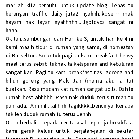
marilah kita berhuhu untuk update blog. Lepas tu
berangan traffic daily juta2 nyahhh..koserrr mak
hayam nak layan nyahhhhh.....lgbtqyxz sangat ni
haaa...
Ok lah..sambungan dari Hari ke 3, untuk hari ke 4 ni
kami masih tidur di rumah yang sama, di homestay
di Busselton. So untuk pagi tu kami breakfast heavy
meal terus sebab taknak la kelaparan and kebuluran
sangat kan. Pagi tu kami breakfast nasi goreng and
bihun goreng yang Mak Jah (mama aku la tu)
buatkan. Rasa macam kat rumah sangat uolls. Dah la
rumah best ahhhhh. Rasa nak duduk terus rumah tu
pun ada. Ahhhhh...ahhhh lagikkkk..bencinya kenapa
tak leh duduk rumah tu terus...ehhh
Ok la berbalik kepada cerita asal, lepas ja breakfast
kami gerak keluar untuk berjalan-jalan di sekitar