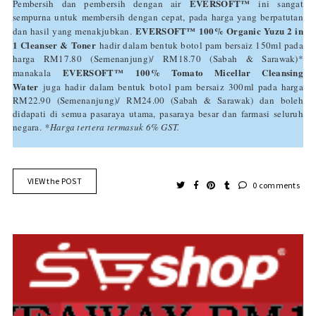
EVERSOFT™
Pembersih dan pembersih dengan air
ini sangat
sempurna untuk membersih dengan cepat, pada harga yang berpatutan
EVERSOFT™ 100% Organic Yuzu 2 in
dan hasil yang menakjubkan.
1 Cleanser & Toner
hadir dalam bentuk botol pam bersaiz 150ml pada
harga RM17.80 (Semenanjung)/ RM18.70 (Sabah & Sarawak)*
EVERSOFT™
100% Tomato Micellar Cleansing
manakala
Water
juga hadir dalam bentuk botol pam bersaiz 300ml pada harga
RM22.90 (Semenanjung)/ RM24.00 (Sabah & Sarawak) dan boleh
didapati di semua pasaraya utama, pasaraya besar dan farmasi seluruh
negara.
*Harga tertera termasuk 6% GST.
VIEW the POST
0 comments