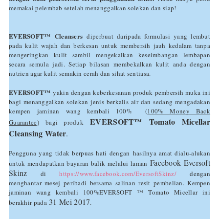
memakai pelembab setelah menanggalkan solekan dan siap!
EVERSOFT™
Cleansers
diperbuat daripada formulasi yang lembut
pada kulit wajah dan berkesan untuk membersih jauh kedalam tanpa
mengeringkan kulit sambil mengekalkan keseimbangan lembapan
secara semula jadi. Setiap bilasan membekalkan kulit anda dengan
nutrien agar kulit semakin cerah dan sihat sentiasa.
EVERSOFT™
yakin dengan keberkesanan produk pembersih muka ini
bagi menanggalkan solekan jenis berkalis air dan sedang mengadakan
kempen jaminan wang kembali 100% (
100% Money Back
EVERSOFT™
Tomato Micellar
Guarantee)
bagi produk
Cleansing Water
.
Pengguna yang tidak berpuas hati dengan
hasilnya amat dialu-alukan
Facebook Eversoft
untuk mendapatkan bayaran balik melalui laman
Skinz
di
https://www.facebook.com/EversoftSkinz/
dengan
menghantar mesej peribadi bersama salinan resit pembelian. Kempen
jaminan wang kembali 100%EVERSOFT ™ Tomato Micellar ini
31 Mei 2017
berakhir pada
.