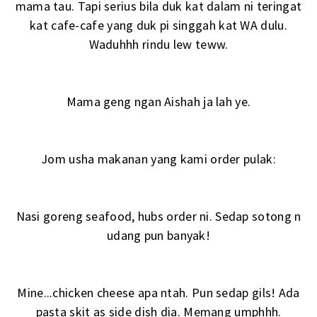
mama tau. Tapi serius bila duk kat dalam ni teringat
kat cafe-cafe yang duk pi singgah kat WA dulu.
Waduhhh rindu lew teww.
Mama geng ngan Aishah ja lah ye.
Jom usha makanan yang kami order pulak:
Nasi goreng seafood, hubs order ni. Sedap sotong n
udang pun banyak!
Mine...chicken cheese apa ntah. Pun sedap gils! Ada
pasta skit as side dish dia. Memang umphhh.