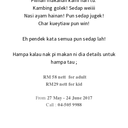
Pilihan makanan kami hari tu:
Kambing golek! Sedap weiiii
Nasi ayam hainan! Pun sedap jugek!
Char kueytiaw pun win!
Eh pendek kata semua pun sedap lah!
Hampa kalau nak pi makan ni dia details untuk
hampa tau ;
RM 58 nett for adult
RM29 nett for kid
27 May - 24 June 2017
From
04-505 9988
Call :