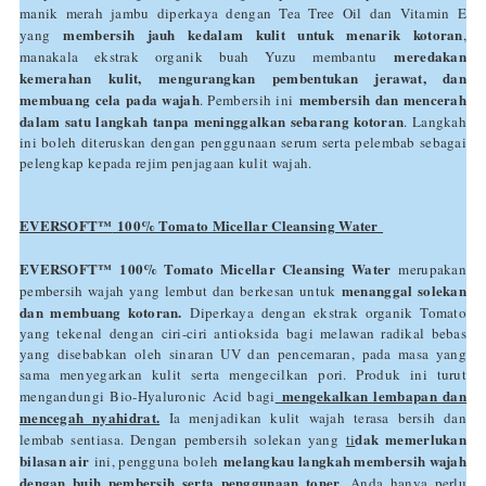
manik merah jambu diperkaya dengan Tea Tree Oil dan Vitamin E
membersih jauh kedalam kulit untuk menarik kotoran
yang
,
meredakan
manakala ekstrak organik buah Yuzu membantu
kemerahan kulit, mengurangkan pembentukan jerawat, dan
membuang cela pada wajah
membersih dan mencerah
. Pembersih ini
dalam satu langkah tanpa meninggalkan sebarang kotoran
. Langkah
ini boleh diteruskan dengan penggunaan serum serta pelembab sebagai
pelengkap kepada rejim penjagaan kulit wajah.
EVERSOFT™
100% Tomato Micellar Cleansing Water
EVERSOFT™
100% Tomato Micellar Cleansing Water
merupakan
menanggal solekan
pembersih wajah yang lembut dan berkesan untuk
dan membuang kotoran.
Diperkaya dengan ekstrak organik Tomato
yang tekenal dengan ciri-ciri antioksida bagi melawan radikal bebas
yang disebabkan oleh sinaran UV dan pencemaran, pada masa yang
sama menyegarkan kulit serta mengecilkan pori. Produk ini turut
mengekalkan lembapan dan
mengandungi Bio-Hyaluronic Acid bagi
mencegah nyahidrat.
Ia menjadikan kulit wajah terasa bersih dan
dak memerlukan
lembab sentiasa. Dengan pembersih solekan yang
ti
bilasan air
melangkau langkah membersih wajah
ini, pengguna boleh
dengan buih pembersih serta penggunaan toner.
Anda hanya perlu