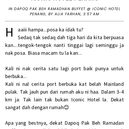
IN
DAPOQ PAK BEH RAMADHAN BUFFET @ ICONIC HOTEL
PENANG
,
BY ALIA FARHAN,
3:57 AM
H
aaiii hampa...posa ka idak tu?
Sedaq tak sedaq dah tiga hari da kita berpuasa
kan....tengok-tengok nanti tinggai lagi seminggu ja
nak posa. Biasa macam tu la kan...
Kali ni nak cerita satu lagi port baik punya untuk
berbuka...
Kali ni nal cerita port berbuka kat belah Mainland
pulak. Tak jauh pun dari rumah aku ni haa. Dalam 3-4
km ja. Tak lain tak bukan Iconic Hotel la. Dekat
sangat dah dengan rumah😊
Apa yang bestnya, dekat Dapoq Pak Beh Ramadan