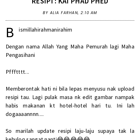
RESIPI : KAI PHAD PHED
BY ALIA FARHAN,
2:10 AM
B
ismillahirahmanirahim
Dengan nama Allah Yang Maha Pemurah lagi Maha
Pengasihani
Pffftttt...
Memberontak hati ni bila lepas menyusu nak upload
resipi tau. Lagi pulak masa nk edit gambar nampak
habis makanan kt hotel-hotel hari tu. Ini lah
dogaaaannnn....
So marilah update resipi laju-laju supaya tak la
kebuloq sangat nanti😂😂😂😂😂