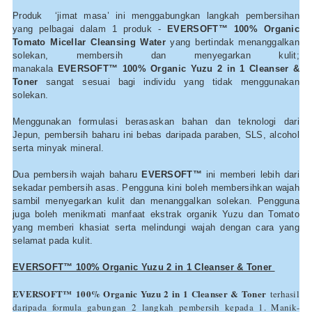
Produk ‘jimat masa’ ini menggabungkan langkah pembersihan
yang pelbagai dalam 1 produk -
EVERSOFT™
100% Organic
Tomato Micellar Cleansing Water
yang bertindak menanggalkan
solekan, membersih dan menyegarkan kulit;
manakala
EVERSOFT
™
100% Organic Yuzu 2 in 1 Cleanser &
Toner
sangat sesuai bagi individu yang tidak menggunakan
solekan.
Menggunakan formulasi berasaskan bahan dan teknologi dari
Jepun, pembersih baharu ini bebas daripada paraben, SLS, alcohol
serta minyak mineral.
Dua pembersih wajah baharu
EVERSOFT
™
ini memberi lebih dari
sekadar pembersih asas. Pengguna kini boleh membersihkan wajah
sambil menyegarkan kulit dan menanggalkan solekan. Pengguna
juga boleh menikmati manfaat ekstrak organik Yuzu dan Tomato
yang memberi khasiat serta melindungi wajah dengan cara yang
selamat pada kulit.
EVERSOFT™ 100% Organic Yuzu 2 in 1 Cleanser & Toner
EVERSOFT™
100% Organic Yuzu 2 in 1 Cleanser & Toner
terhasil
daripada formula gabungan 2 langkah pembersih kepada 1. Manik-