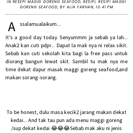
IN
RESEPI MAGGI GORENG SEAFOOD
,
RESIPI
,
RESIPI MAGGI
GORENG SEAFOOD
,
BY ALIA FARHAN,
10:41 PM
A
ssalamualaikum...
It's a good day today. Senyummm ja sebab ya lah...
Anak2 kan cuti pdpr... Dapat la mak nya ni relax sikit.
Sebab kan cuti sekolah kita bagi la free pass untuk
diorang bangun lewat skit. Sambil tu mak nya me
time dekat dapur masak maggi goreng seafood,and
makan sorang-sorang.
To be honest, dulu masa kecik2 jarang makan dekat
kedai... And tak tau pun ada menu maggi goreng
/sup dekat kedai 😂😂😂Sebab mak aku ni jenis