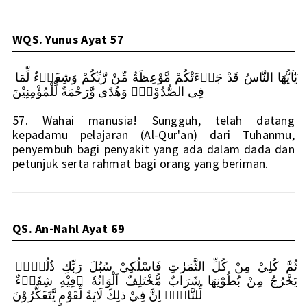
WQS. Yunus Ayat 57
يٰٓاَيُّهَا النَّاسُ قَدْ جَاۤءَتْكُمْ مَّوْعِظَةٌ مِّنْ رَّبِّكُمْ وَشِفَاۤءٌ لِّمَا 
فِى الصُّدُوْرِۙ وَهُدًى وَّرَحْمَةٌ لِّلْمُؤْمِنِيْنَ
57. Wahai manusia! Sungguh, telah datang 
kepadamu pelajaran (Al-Qur'an) dari Tuhanmu, 
penyembuh bagi penyakit yang ada dalam dada dan 
petunjuk serta rahmat bagi orang yang beriman.
QS. An-Nahl Ayat 69
ثُمَّ كُلِيْ مِنْ كُلِّ الثَّمَرٰتِ فَاسْلُكِيْ سُبُلَ رَبِّكِ ذُلُلًاۗ 
يَخْرُجُ مِنْ بُطُوْنِهَا شَرَابٌ مُّخْتَلِفٌ اَلْوَانُهٗ ۖفِيْهِ شِفَاۤءٌ 
لِّلنَّاسِۗ اِنَّ فِيْ ذٰلِكَ لَاٰيَةً لِّقَوْمٍ يَّتَفَكَّرُوْنَ