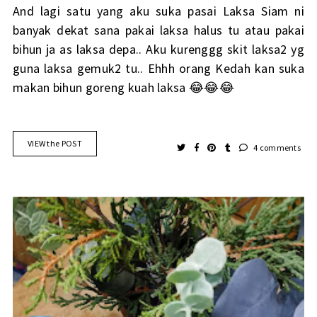
And lagi satu yang aku suka pasai Laksa Siam ni
banyak dekat sana pakai laksa halus tu atau pakai
bihun ja as laksa depa.. Aku kurenggg skit laksa2 yg
guna laksa gemuk2 tu.. Ehhh orang Kedah kan suka
makan bihun goreng kuah laksa 😂😂😂
VIEW the POST
4 comments