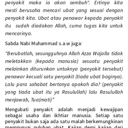
penyakit maka ia akan sembuh". Ertinya kita 
mesti berusaha mencari ubat yang sesuai dengan 
penyakit kita. Ubat atau penawar kepada penyakit 
itu  sudah diadakan Allah, cuma tugas kita untuk 
mencarinya.  
Sabda Nabi Muhammad s.a.w juga: 
"Berubatlah, sesungguhnya Allah Azza Wajalla tidak 
meletakkan (kepada manusia) sesuatu penyakit 
melainkan diturunkan untuknya (penyakit tersebut) 
penawar kecuali satu penyakit (tiada ubat baginya). 
Lalu para sahabat bertanya apakah dia? (penyakit 
yang tiada ubat itu ya Rasulullah) lalu Rasulullah 
menjawab, Tua(mati)” 
Mengubati penyakit adalah menjadi kewajipan 
sebagai usaha dan ikhtiar manusia. Setiap satu 
penyakit bukan saja ada satu malah berkemungkinan 
mempunyai puluhan ubat. Kajian demi kajian dari 