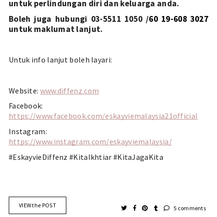
untuk perlindungan diri dan keluarga anda.
Boleh juga hubungi 03-5511 1050 /
60 19-608 3027 
untuk maklumat lanjut. 
Untuk info lanjut boleh layari:
Website: 
www.diffenz.com
Facebook: 
https://www.facebook.com/eskayviemalaysia21official
Instagram: 
https://www.instagram.com/eskayviemalaysia/
#EskayvieDiffenz #KitaIkhtiar #KitaJagaKita
VIEW the POST
5 comments