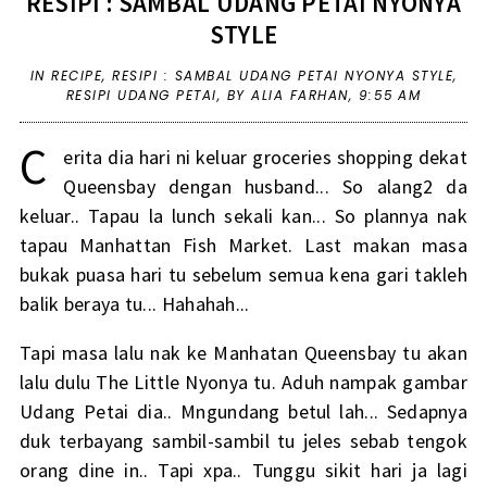
RESIPI : SAMBAL UDANG PETAI NYONYA
STYLE
IN
RECIPE
,
RESIPI : SAMBAL UDANG PETAI NYONYA STYLE
,
RESIPI UDANG PETAI
,
BY ALIA FARHAN,
9:55 AM
C
erita dia hari ni keluar groceries shopping dekat
Queensbay dengan husband... So alang2 da
keluar.. Tapau la lunch sekali kan... So plannya nak
tapau Manhattan Fish Market. Last makan masa
bukak puasa hari tu sebelum semua kena gari takleh
balik beraya tu... Hahahah...
Tapi masa lalu nak ke Manhatan Queensbay tu akan
lalu dulu The Little Nyonya tu. Aduh nampak gambar
Udang Petai dia.. Mngundang betul lah... Sedapnya
duk terbayang sambil-sambil tu jeles sebab tengok
orang dine in.. Tapi xpa.. Tunggu sikit hari ja lagi