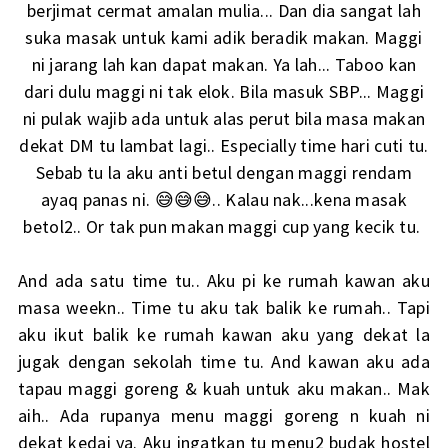
berjimat cermat amalan mulia... Dan dia sangat lah
suka masak untuk kami adik beradik makan. Maggi
ni jarang lah kan dapat makan. Ya lah... Taboo kan
dari dulu maggi ni tak elok. Bila masuk SBP... Maggi
ni pulak wajib ada untuk alas perut bila masa makan
dekat DM tu lambat lagi.. Especially time hari cuti tu.
Sebab tu la aku anti betul dengan maggi rendam
ayaq panas ni. 😅😅😅.. Kalau nak...kena masak
betol2.. Or tak pun makan maggi cup yang kecik tu.
And ada satu time tu.. Aku pi ke rumah kawan aku
masa weekn.. Time tu aku tak balik ke rumah.. Tapi
aku ikut balik ke rumah kawan aku yang dekat la
jugak dengan sekolah time tu. And kawan aku ada
tapau maggi goreng & kuah untuk aku makan.. Mak
aih.. Ada rupanya menu maggi goreng n kuah ni
dekat kedai ya. Aku ingatkan tu menu2 budak hostel