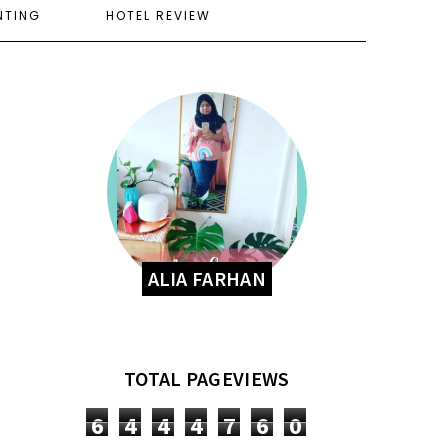
NTING
HOTEL REVIEW
ALIA FARHAN
TOTAL PAGEVIEWS
6
4
4
4
7
6
0