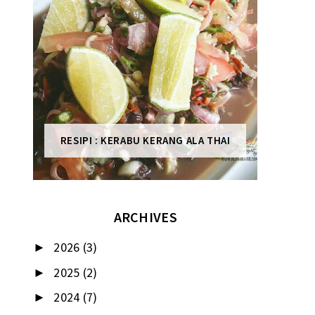
RESIPI : KERABU KERANG ALA THAI
ARCHIVES
2026
(3)
►
2025
(2)
►
2024
(7)
►