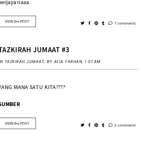
berjaya naaa
VIEW the POST
7 comments
TAZKIRAH JUMAAT #3
IN
TAZKIRAH JUMAAT
,
BY ALIA FARHAN,
1:01 AM
YANG MANA SATU KITA????
SUMBER
VIEW the POST
2 comments