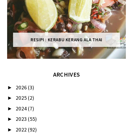
RESIPI : KERABU KERANG ALA THAI
ARCHIVES
2026
(3)
►
2025
(2)
►
2024
(7)
►
2023
(55)
►
2022
(92)
►