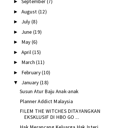
September
(7)
►
August
(12)
►
July
(8)
►
June
(19)
►
May
(6)
►
April
(15)
►
March
(11)
►
February
(10)
►
January
(18)
▼
Susun Atur Baju Anak-anak
Planner Addict Malaysia
FILEM THE WITCHES DITAYANGKAN
EKSKLUSIF DI HBO GO ...
Hak Merancang Keluarga Hak Isteri