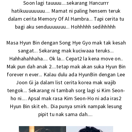
Soon lagi tauuuu....sekarang Hancurrr
hatikuuuuuuuu.... Mamat ni paling hensem teruk
dalam cerita Memory Of Al Hambra... Tapi cerita tu
bagi aku senduuuuuuu... Hohhhhh sedihhhhh
Masa Hyun Bin dengan Song Hye Gyo mak tak kesah
sangat... Sekarang mak kuciwaaa teruks...
Hahhahahhaha.... Ok la... Cepat2 la kena move on..
Mak pun dah anak 2....tetap mak akan suka Hyun Bin
forever n ever... Kalau dulu ada HyunBin dengan Lee
Joon Gi ja dalam list cerita korea mak wajib
tengok... Sekarang ni tambah sorg lagi si Kim Seon-
ho ni.... Apsal mak rasa Kim Seon-Ho ni ada iras2
Hyun Bin skit eh.. Dia punya smirk nampak lesung
pipit tu nak sama dah....