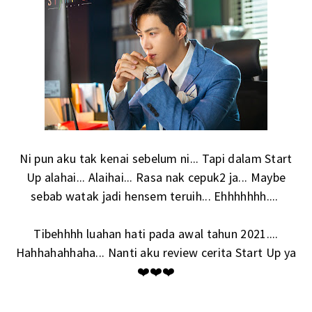
Ni pun aku tak kenai sebelum ni... Tapi dalam Start
Up alahai... Alaihai... Rasa nak cepuk2 ja... Maybe
sebab watak jadi hensem teruih... Ehhhhhhh....
Tibehhhh luahan hati pada awal tahun 2021....
Hahhahahhaha... Nanti aku review cerita Start Up ya
❤️❤️❤️