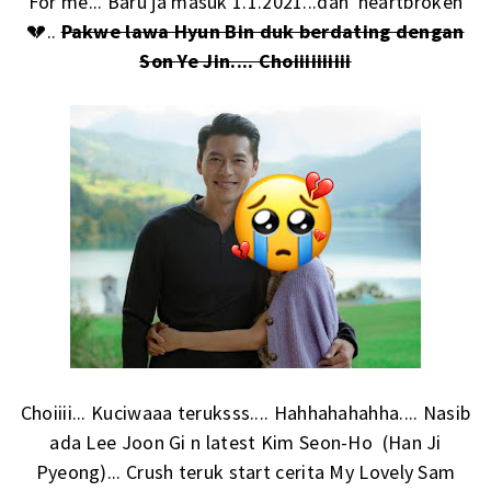
For me... Baru ja masuk 1.1.2021...dah heartbroken
💔..
Pakwe lawa Hyun Bin duk berdating dengan
Son Ye Jin.... Choiiiiiiiiii
Choiiii... Kuciwaaa teruksss.... Hahhahahahha.... Nasib
ada Lee Joon Gi n latest Kim Seon-Ho (Han Ji
Pyeong)... Crush teruk start cerita My Lovely Sam