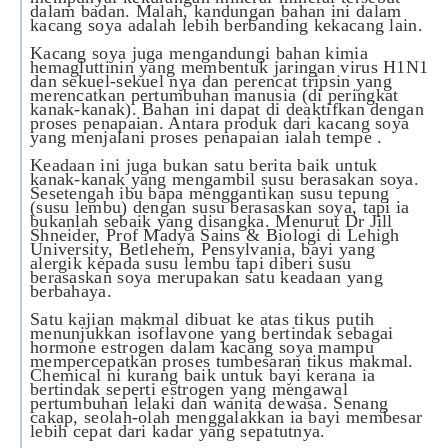
dalam badan. Malah, kandungan bahan ini dalam
kacang soya adalah lebih berbanding kekacang lain.
Kacang soya juga mengandungi bahan kimia
hemagluttinin yang membentuk jaringan virus H1N1
dan sekuel-sekuel nya dan perencat tripsin yang
merencatkan pertumbuhan manusia (di peringkat
kanak-kanak). Bahan ini dapat di deaktifkan dengan
proses penapaian. Antara produk dari kacang soya
yang menjalani proses penapaian ialah tempe .
Keadaan ini juga bukan satu berita baik untuk
kanak-kanak yang mengambil susu berasakan soya.
Sesetengah ibu bapa menggantikan susu tepung
(susu lembu) dengan susu berasaskan soya, tapi ia
bukanlah sebaik yang disangka. Menurut Dr Jill
Shneider, Prof Madya Sains & Biologi di Lehigh
University, Betlehem, Pensylvania, bayi yang
alergik kepada susu lembu tapi diberi susu
berasaskan soya merupakan satu keadaan yang
berbahaya.
Satu kajian makmal dibuat ke atas tikus putih
menunjukkan isoflavone yang bertindak sebagai
hormone estrogen dalam kacang soya mampu
mempercepatkan proses tumbesaran tikus makmal.
Chemical ni kurang baik untuk bayi kerana ia
bertindak seperti estrogen yang mengawal
pertumbuhan lelaki dan wanita dewasa. Senang
cakap, seolah-olah menggalakkan ia bayi membesar
lebih cepat dari kadar yang sepatutnya.