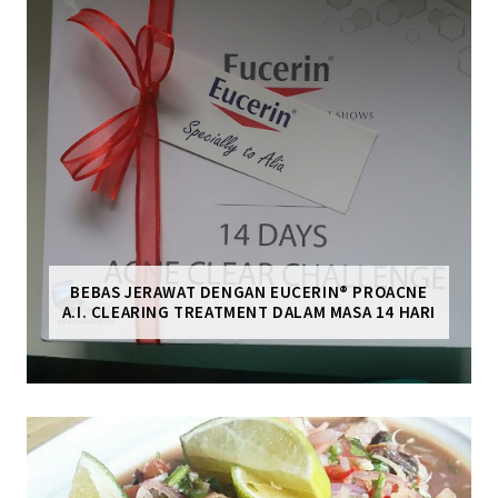
BEBAS JERAWAT DENGAN EUCERIN® PROACNE
A.I. CLEARING TREATMENT DALAM MASA 14 HARI