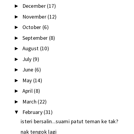
December
(17)
►
November
(12)
►
October
(6)
►
September
(8)
►
August
(10)
►
July
(9)
►
June
(6)
►
May
(14)
►
April
(8)
►
March
(22)
►
February
(31)
▼
isteri bersalin...suami patut teman ke tak?
nak tengok lagi