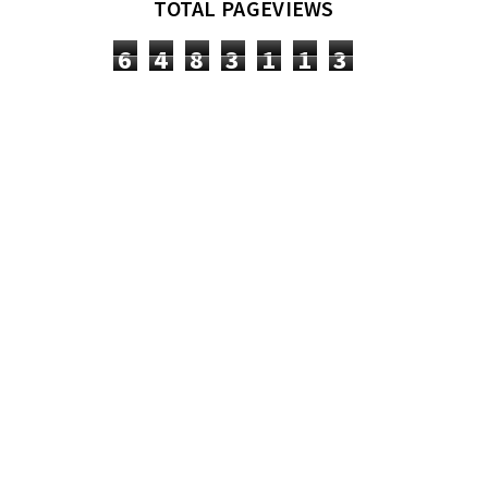
TOTAL PAGEVIEWS
6
4
8
3
1
1
3