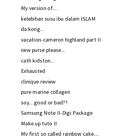
My version of....
kelebihan susu ibu dalam ISLAM
da kong...
vacation-cameron highland part II
new purse please...
cath kidston...
Exhausted
clinique review
pure marine collagen
soy....good or bad??
Samsung Note II-Digi Package
Make up tuto II
My first so called rainbow cake....