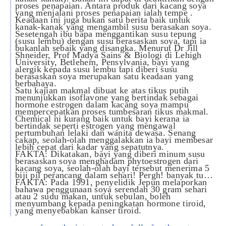
proses penapaian. Antara produk dari kacang soya
yang menjalani proses penapaian ialah tempe .
Keadaan ini juga bukan satu berita baik untuk
kanak-kanak yang mengambil susu berasakan soya.
Sesetengah ibu bapa menggantikan susu tepung
(susu lembu) dengan susu berasaskan soya, tapi ia
bukanlah sebaik yang disangka. Menurut Dr Jill
Shneider, Prof Madya Sains & Biologi di Lehigh
University, Betlehem, Pensylvania, bayi yang
alergik kepada susu lembu tapi diberi susu
berasaskan soya merupakan satu keadaan yang
berbahaya.
Satu kajian makmal dibuat ke atas tikus putih
menunjukkan isoflavone yang bertindak sebagai
hormone estrogen dalam kacang soya mampu
mempercepatkan proses tumbesaran tikus makmal.
Chemical ni kurang baik untuk bayi kerana ia
bertindak seperti estrogen yang mengawal
pertumbuhan lelaki dan wanita dewasa. Senang
cakap, seolah-olah menggalakkan ia bayi membesar
lebih cepat dari kadar yang sepatutnya.
FAKTA: Dikatakan, bayi yang diberi minum susu
berasaskan soya menghadam phytoestrogen dari
kacang soya, seolah-olah bayi tersebut menerima 5
biji pil perancang dalam sehari! Pergh! banyak tu…
FAKTA: Pada 1991, penyelidik Jepun melaporkan
bahawa penggunaan soya serendah 30 gram sehari
atau 2 sudu makan, untuk sebulan, boleh
menyumbang kepada peningkatan hormone tiroid,
yang menyebabkan kanser tiroid.