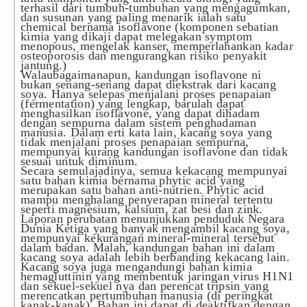
terhasil dari tumbuh-tumbuhan yang mengagumkan,
dan susunan yang paling menarik ialah satu
chemical bernama isoflavone (komponen sebatian
kimia yang dikaji dapat melegakan symptom
menopous, mengelak kanser, memperlahankan kadar
osteoporosis dan mengurangkan risiko penyakit
jantung.)
Walaubagaimanapun, kandungan isoflavone ni
bukan senang-senang dapat diekstrak dari kacang
soya. Hanya selepas menjalani proses penapaian
(fermentation) yang lengkap, barulah dapat
menghasilkan isoflavone, yang dapat dihadam
dengan sempurna dalam sistem penghadaman
manusia. Dalam erti kata lain, kacang soya yang
tidak menjalani proses penapaian sempurna,
mempunyai kurang kandungan isoflavone dan tidak
sesuai untuk diminum.
Secara semulajadinya, semua kekacang mempunyai
satu bahan kimia bernama phytic acid yang
merupakan satu bahan anti-nutrien. Phytic acid
mampu menghalang penyerapan mineral tertentu
seperti magnesium, kalsium, zat besi dan zink.
Laporan perubatan menunjukkan penduduk Negara
Dunia Ketiga yang banyak mengambil kacang soya,
mempunyai kekurangan mineral-mineral tersebut
dalam badan. Malah, kandungan bahan ini dalam
kacang soya adalah lebih berbanding kekacang lain.
Kacang soya juga mengandungi bahan kimia
hemagluttinin yang membentuk jaringan virus H1N1
dan sekuel-sekuel nya dan perencat tripsin yang
merencatkan pertumbuhan manusia (di peringkat
kanak-kanak). Bahan ini dapat di deaktifkan dengan