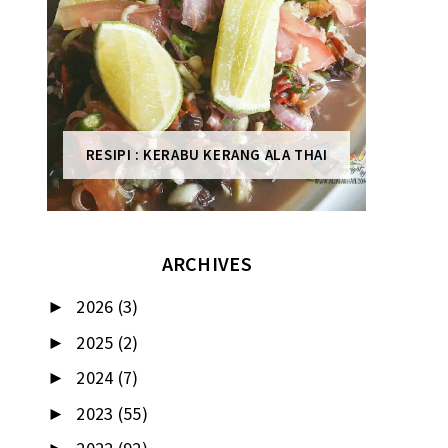
RESIPI : KERABU KERANG ALA THAI
ARCHIVES
2026
(3)
►
2025
(2)
►
2024
(7)
►
2023
(55)
►