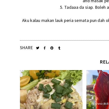
and masak per
5. Tadaaa da siap. Boleh 
Aku kalau makan lauk peria semata pun dah ok 
SHARE
REL