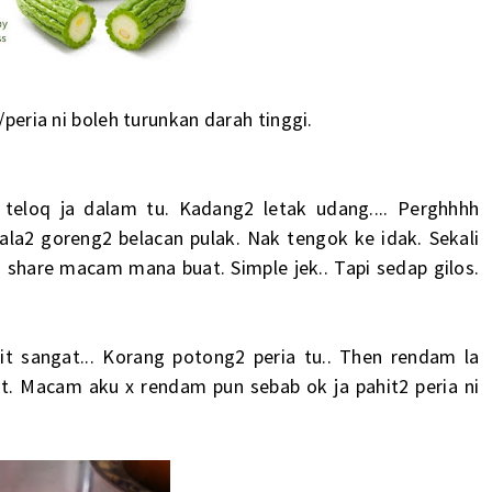
/peria ni boleh turunkan darah tinggi.
 teloq ja dalam tu. Kadang2 letak udang.... Perghhhh
 ala2 goreng2 belacan pulak. Nak tengok ke idak. Sekali
share macam mana buat. Simple jek.. Tapi sedap gilos.
t sangat... Korang potong2 peria tu.. Then rendam la
t. Macam aku x rendam pun sebab ok ja pahit2 peria ni