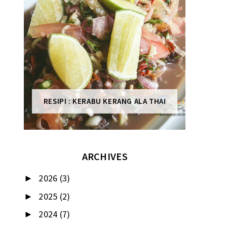
RESIPI : KERABU KERANG ALA THAI
ARCHIVES
2026
(3)
►
2025
(2)
►
2024
(7)
►