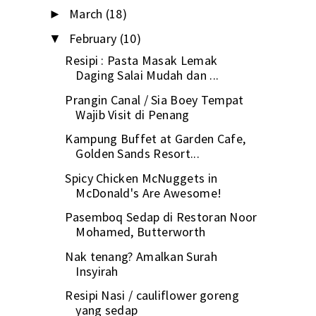
March
(18)
►
February
(10)
▼
Resipi : Pasta Masak Lemak
Daging Salai Mudah dan ...
Prangin Canal / Sia Boey Tempat
Wajib Visit di Penang
Kampung Buffet at Garden Cafe,
Golden Sands Resort...
Spicy Chicken McNuggets in
McDonald's Are Awesome!
Pasemboq Sedap di Restoran Noor
Mohamed, Butterworth
Nak tenang? Amalkan Surah
Insyirah
Resipi Nasi / cauliflower goreng
yang sedap