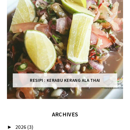
RESIPI : KERABU KERANG ALA THAI
ARCHIVES
2026
(3)
►