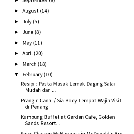
September
(8)
►
August
(14)
►
July
(5)
►
June
(8)
►
May
(11)
►
April
(20)
►
March
(18)
►
February
(10)
▼
Resipi : Pasta Masak Lemak Daging Salai
Mudah dan ...
Prangin Canal / Sia Boey Tempat Wajib Visit
di Penang
Kampung Buffet at Garden Cafe, Golden
Sands Resort...
Spicy Chicken McNuggets in McDonald's Are