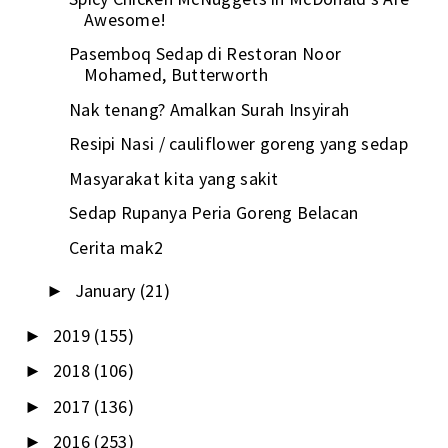
Awesome!
Pasemboq Sedap di Restoran Noor
Mohamed, Butterworth
Nak tenang? Amalkan Surah Insyirah
Resipi Nasi / cauliflower goreng yang sedap
Masyarakat kita yang sakit
Sedap Rupanya Peria Goreng Belacan
Cerita mak2
January
(21)
►
2019
(155)
►
2018
(106)
►
2017
(136)
►
2016
(253)
►