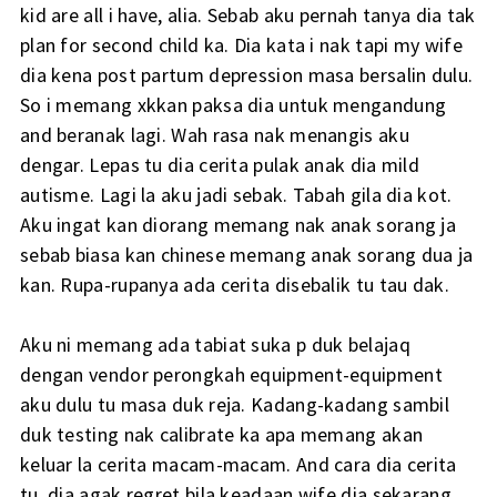
kid are all i have, alia. Sebab aku pernah tanya dia tak
plan for second child ka. Dia kata i nak tapi my wife
dia kena post partum depression masa bersalin dulu.
So i memang xkkan paksa dia untuk mengandung
and beranak lagi. Wah rasa nak menangis aku
dengar. Lepas tu dia cerita pulak anak dia mild
autisme. Lagi la aku jadi sebak. Tabah gila dia kot.
Aku ingat kan diorang memang nak anak sorang ja
sebab biasa kan chinese memang anak sorang dua ja
kan. Rupa-rupanya ada cerita disebalik tu tau dak.
Aku ni memang ada tabiat suka p duk belajaq
dengan vendor perongkah equipment-equipment
aku dulu tu masa duk reja. Kadang-kadang sambil
duk testing nak calibrate ka apa memang akan
keluar la cerita macam-macam. And cara dia cerita
tu, dia agak regret bila keadaan wife dia sekarang.