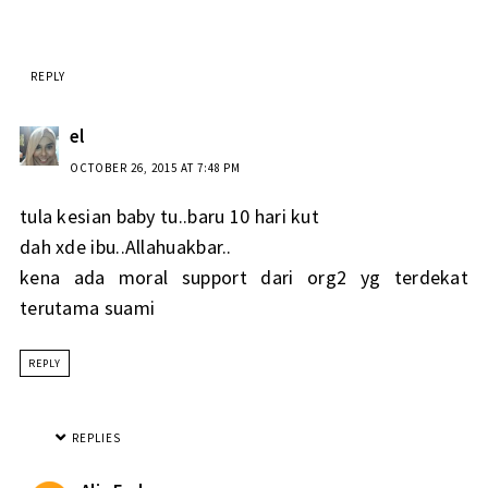
REPLY
el
OCTOBER 26, 2015 AT 7:48 PM
tula kesian baby tu..baru 10 hari kut
dah xde ibu..Allahuakbar..
kena ada moral support dari org2 yg terdekat
terutama suami
REPLY
REPLIES