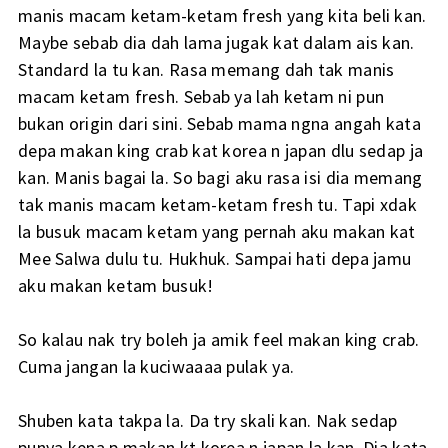
manis macam ketam-ketam fresh yang kita beli kan.
Maybe sebab dia dah lama jugak kat dalam ais kan.
Standard la tu kan. Rasa memang dah tak manis
macam ketam fresh. Sebab ya lah ketam ni pun
bukan origin dari sini. Sebab mama ngna angah kata
depa makan king crab kat korea n japan dlu sedap ja
kan. Manis bagai la. So bagi aku rasa isi dia memang
tak manis macam ketam-ketam fresh tu. Tapi xdak
la busuk macam ketam yang pernah aku makan kat
Mee Salwa dulu tu. Hukhuk. Sampai hati depa jamu
aku makan ketam busuk!
So kalau nak try boleh ja amik feel makan king crab.
Cuma jangan la kuciwaaaa pulak ya.
Shuben kata takpa la. Da try skali kan. Nak sedap
punya kena p makan kt korea n japan la kan. Dia kata