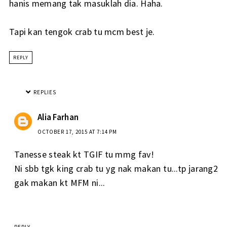
hanis memang tak masuklah dia. Haha.
Tapi kan tengok crab tu mcm best je.
REPLY
REPLIES
Alia Farhan
OCTOBER 17, 2015 AT 7:14 PM
Tanesse steak kt TGIF tu mmg fav!
Ni sbb tgk king crab tu yg nak makan tu...tp jarang2
gak makan kt MFM ni...
REPLY