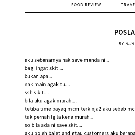
FOOD REVIEW
TRAV
POSLA
BY ALI
aku sebenarnya nak save menda ni....
bagi ingat skit....
bukan apa...
nak main agak tu....
ssh sikit....
bila aku agak murah....
tetiba time bayaq mcm terkinja2 aku sebab mc
tak pernah lg la kena murah...
so bila ada ni save skit....
aku boleh bajet and gtau customers aku berapa