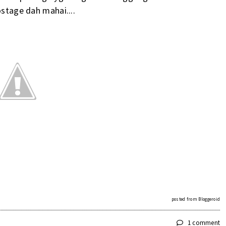
ostage dah mahai....
posted from
Bloggeroid
1 comment