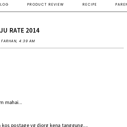
ELOG
PRODUCT REVIEW
RECIPE
PARE
JU RATE 2014
A FARHAN,
4:39 AM
m mahai...
 kos postage yg diorg kena tanggung....