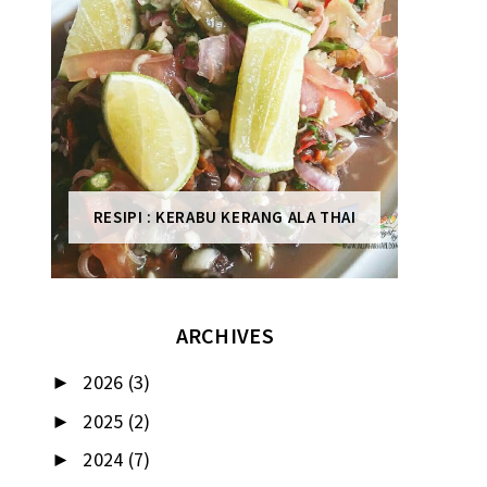
RESIPI : KERABU KERANG ALA THAI
ARCHIVES
2026
(3)
►
2025
(2)
►
2024
(7)
►