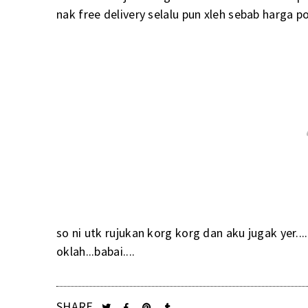
nak free delivery selalu pun xleh sebab harga p
so ni utk rujukan korg korg dan aku jugak yer....
oklah...babai....
SHARE