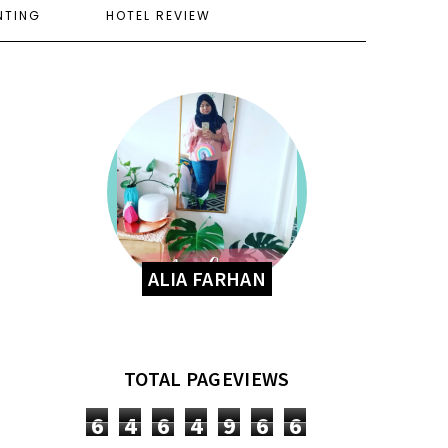
NTING
HOTEL REVIEW
ALIA FARHAN
TOTAL PAGEVIEWS
6
4
6
4
9
6
6