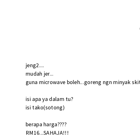
jeng2....
mudah jer...
guna microwave boleh...goreng ngn minyak skit 
isi apa ya dalam tu?
isi tako(sotong)
berapa harga????
RM16...SAHAJA!!!