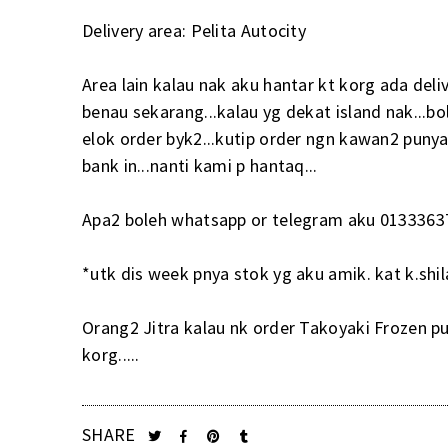
Delivery area: Pelita Autocity
Area lain kalau nak aku hantar kt korg ada del
benau sekarang...kalau yg dekat island nak...bo
elok order byk2...kutip order ngn kawan2 punya.
bank in...nanti kami p hantaq...
Apa2 boleh whatsapp or telegram aku 013336377
*utk dis week pnya stok yg aku amik. kat k.shila
Orang2 Jitra kalau nk order Takoyaki Frozen pun
korg.....
SHARE