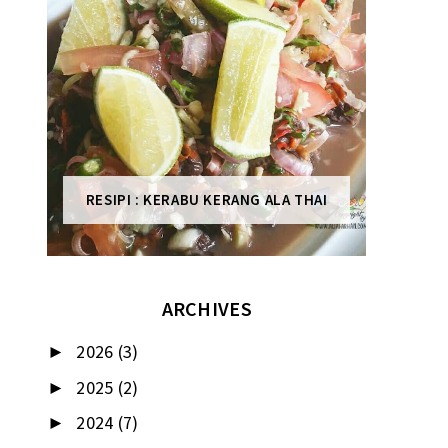
RESIPI : KERABU KERANG ALA THAI
ARCHIVES
2026
(3)
►
2025
(2)
►
2024
(7)
►