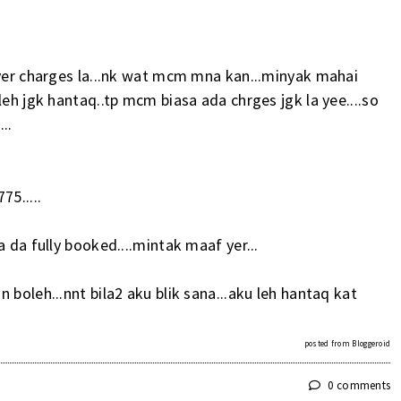
iver charges la...nk wat mcm mna kan...minyak mahai
leh jgk hantaq..tp mcm biasa ada chrges jgk la yee....so
..
5.....
 da fully booked....mintak maaf yer...
 boleh...nnt bila2 aku blik sana...aku leh hantaq kat
posted from
Bloggeroid
0 comments