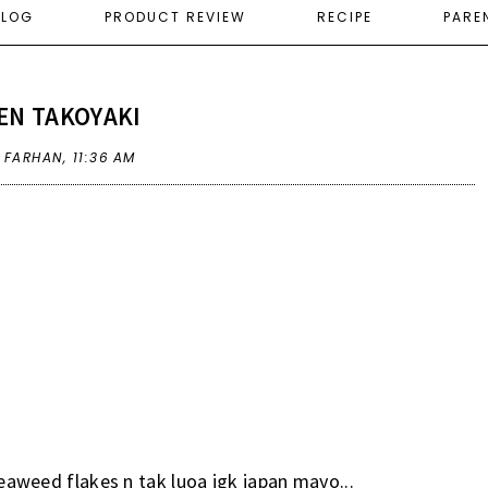
ELOG
PRODUCT REVIEW
RECIPE
PARE
EN TAKOYAKI
A FARHAN,
11:36 AM
.seaweed flakes n tak luoa jgk japan mayo...