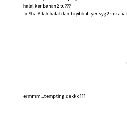
halal ker bahan2 tu???
In Sha Allah halal dan toyibbah yer syg2 sekalian
ermmm...tempting dakkk???