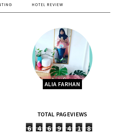
NTING
HOTEL REVIEW
ALIA FARHAN
TOTAL PAGEVIEWS
6
4
6
9
4
1
8