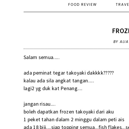
FOOD REVIEW
TRAV
FROZ
BY ALI
Salam semua.....
ada peminat tegar takoyaki dakkkk?????
kalau ada sila angkat tangan.....
lagi2 yg duk kat Penang....
jangan risau....
boleh dapatkan frozen takoyaki dari aku
1 peket tahan dalam 2 minggu dalam peti ais
ada 18 biji....siap topping semua...fish flakes..