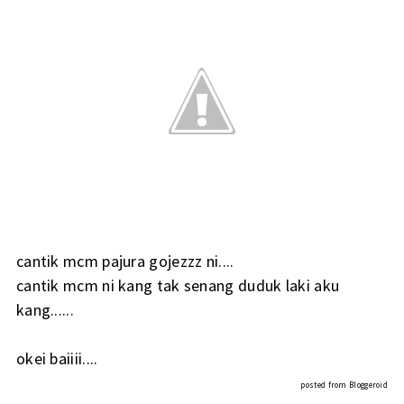
cantik mcm pajura gojezzz ni....
cantik mcm ni kang tak senang duduk laki aku
kang......
okei baiiii....
posted from
Bloggeroid