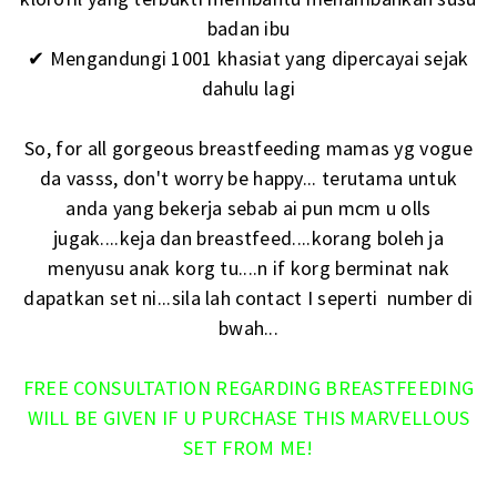
badan ibu
✔ Mengandungi 1001 khasiat yang dipercayai sejak
dahulu lagi
So, for all gorgeous breastfeeding mamas yg vogue
da vasss, don't worry be happy... terutama untuk
anda yang bekerja sebab ai pun mcm u olls
jugak....keja dan breastfeed....korang boleh ja
menyusu anak korg tu....n if korg berminat nak
dapatkan set ni...sila lah contact I seperti number di
bwah...
FREE CONSULTATION REGARDING BREASTFEEDING
WILL BE GIVEN IF U PURCHASE THIS MARVELLOUS
SET FROM ME!