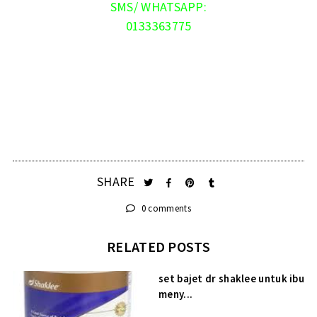
SMS/ WHATSAPP:
0133363775
SHARE
0 comments
RELATED POSTS
set bajet dr shaklee untuk ibu
meny...