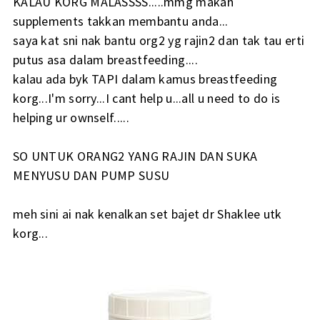
KALAU KORG MALASSSS.....mmg makan
supplements takkan membantu anda...
saya kat sni nak bantu org2 yg rajin2 dan tak tau erti
putus asa dalam breastfeeding....
kalau ada byk TAPI dalam kamus breastfeeding
korg...I'm sorry...I cant help u...all u need to do is
helping ur ownself.....
SO UNTUK ORANG2 YANG RAJIN DAN SUKA
MENYUSU DAN PUMP SUSU
meh sini ai nak kenalkan set bajet dr Shaklee utk
korg...