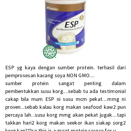
ESP yg kaya dengan sumber protein. terhasil dari
pemprosesan kacang soya NON GMO....
sumber protein sangat penting dalam
pembentukkan susu korg....sebab tu ada testimonial
cakap bila mum ESP ni susu mcm pekat....mmg ni
proven...sebab kalau korg makan seafood kaw2 pun
percaya lah...susu korg mmg akan pekat jugak....tapi
takkan hari2 korg makan seekor ikan siakap sorg2
korg kan???so this is a great protein source for u....