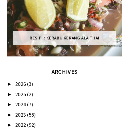
RESIPI : KERABU KERANG ALA THAI
ARCHIVES
2026
(3)
►
2025
(2)
►
2024
(7)
►
2023
(55)
►
2022
(92)
►