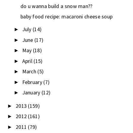
do u wanna build a snow man??
baby food recipe: macaroni cheese soup
July
(14)
►
June
(17)
►
May
(18)
►
April
(15)
►
March
(5)
►
February
(7)
►
January
(12)
►
2013
(159)
►
2012
(161)
►
2011
(79)
►