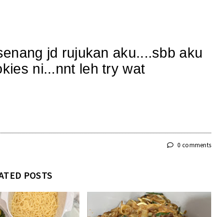
.
 senang jd rujukan aku....sbb aku
es ni...nnt leh try wat
0 comments
ATED POSTS