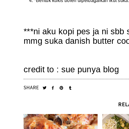
*Bentuk kukis boleh dipelbagaikan ikut suka
***ni aku kopi pes ja ni sbb
mmg suka danish butter cooki
credit to :
sue punya blog
SHARE
REL