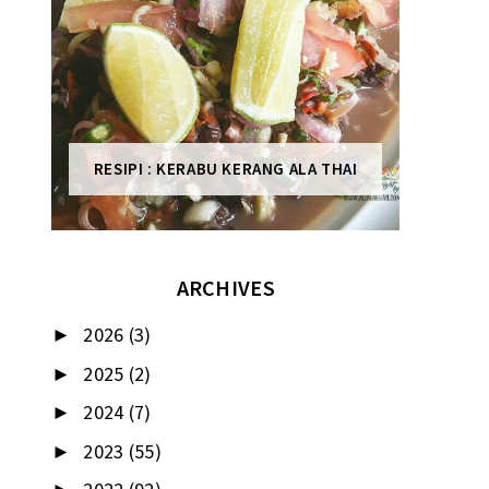
RESIPI : KERABU KERANG ALA THAI
ARCHIVES
2026
(3)
►
2025
(2)
►
2024
(7)
►
2023
(55)
►