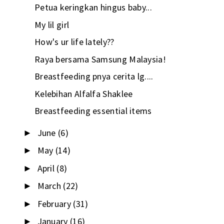
Petua keringkan hingus baby...
My lil girl
How's ur life lately??
Raya bersama Samsung Malaysia!
Breastfeeding pnya cerita lg....
Kelebihan Alfalfa Shaklee
Breastfeeding essential items
June
(6)
►
May
(14)
►
April
(8)
►
March
(22)
►
February
(31)
►
January
(16)
►