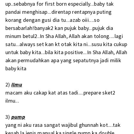
up..sebabnya for first born especially...baby tak
pandai menghisap...direntap rentapnya puting
korang dengan gusi dia tu...azab oiii....so
bersabarlah!banyak2 kan pujuk baby...pujuk dia
minum betul2..In Sha Allah, Allah akan tolong....lagi
satu...always set kan kt otak kita ni...susu kita cukup
untuk baby kita...bila kita positive...In Sha Allah, Allah
akan permudahkan apa yang sepatutnya jadi milik
baby kita
2)
ilmu
macam aku cakap kat atas tadi....prepare sket2
ilmu...
3)
pump
yang ni aku rasa sangat wajibul ghunnah kot....tak
kesah la jenis manual ka single pump ka double