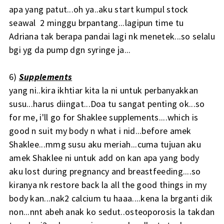
apa yang patut...oh ya..aku start kumpul stock
seawal 2 minggu brpantang...lagipun time tu
Adriana tak berapa pandai lagi nk menetek...so selalu
bgi yg da pump dgn syringe ja...
6)
Supplements
yang ni..kira ikhtiar kita la ni untuk perbanyakkan
susu...harus diingat...Doa tu sangat penting ok...so
for me, i'll go for Shaklee supplements....which is
good n suit my body n what i nid...before amek
Shaklee...mmg susu aku meriah...cuma tujuan aku
amek Shaklee ni untuk add on kan apa yang body
aku lost during pregnancy and breastfeeding....so
kiranya nk restore back la all the good things in my
body kan...nak2 calcium tu haaa....kena la brganti dik
non...nnt abeh anak ko sedut..osteoporosis la takdan