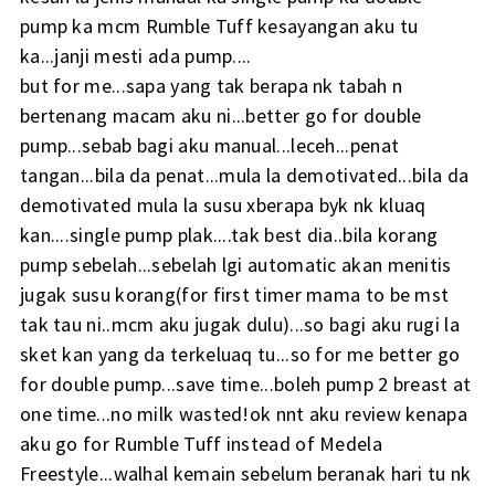
pump ka mcm Rumble Tuff kesayangan aku tu
ka...janji mesti ada pump....
but for me...sapa yang tak berapa nk tabah n
bertenang macam aku ni...better go for double
pump...sebab bagi aku manual...leceh...penat
tangan...bila da penat...mula la demotivated...bila da
demotivated mula la susu xberapa byk nk kluaq
kan....single pump plak....tak best dia..bila korang
pump sebelah...sebelah lgi automatic akan menitis
jugak susu korang(for first timer mama to be mst
tak tau ni..mcm aku jugak dulu)...so bagi aku rugi la
sket kan yang da terkeluaq tu...so for me better go
for double pump...save time...boleh pump 2 breast at
one time...no milk wasted!ok nnt aku review kenapa
aku go for Rumble Tuff instead of Medela
Freestyle...walhal kemain sebelum beranak hari tu nk