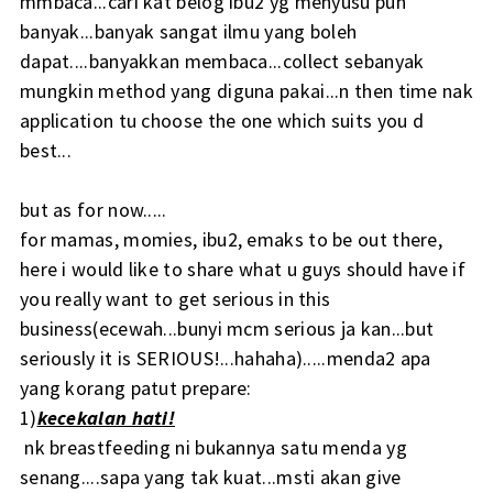
mmbaca...cari kat belog ibu2 yg menyusu pun
banyak...banyak sangat ilmu yang boleh
dapat....banyakkan membaca...collect sebanyak
mungkin method yang diguna pakai...n then time nak
application tu choose the one which suits you d
best...
but as for now.....
for mamas, momies, ibu2, emaks to be out there,
here i would like to share what u guys should have if
you really want to get serious in this
business(ecewah...bunyi mcm serious ja kan...but
seriously it is SERIOUS!...hahaha).....menda2 apa
yang korang patut prepare:
1)
kecekalan hati!
nk breastfeeding ni bukannya satu menda yg
senang....sapa yang tak kuat...msti akan give