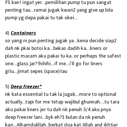
FS kan! ingat yer...pemilihan pump tu pun sangat
penting tau...ramai jugak kwan2 yang give up bila
pump yg depa pakai tu tak okei...
4)
Containers
so yang ni pun penting jugak ya...kena decide siap2
dah nk pkai botoi ka...bekas dadih ka...liners or
plastic macam aku pakai tu ka..or perhaps the safest
one...glass jar?!hihihi...if me...i'll go for liners
gitu...jimat sepes (space)tau
5)
Deep freezer*
nk kata essential tu tak la jugak...more to optional
actually...tapi for me tetap wajibul ghunnah....tu tara
aku pakai liners jer tu dah nk penuh 3/4 aku pnya
deep freezer lani...byk eh?3 bulan da nk penuh
kan...Alhamdulillah..berkat doa kat Allah and ikhtiar