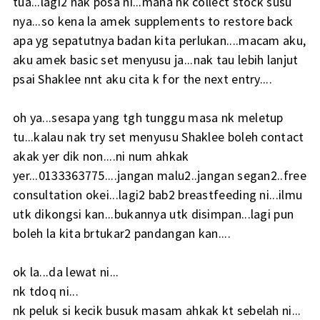
tua...lagi2 nak posa ni...mana nk collect stock susu
nya...so kena la amek supplements to restore back
apa yg sepatutnya badan kita perlukan....macam aku,
aku amek basic set menyusu ja...nak tau lebih lanjut
psai Shaklee nnt aku cita k for the next entry....
oh ya...sesapa yang tgh tunggu masa nk meletup
tu...kalau nak try set menyusu Shaklee boleh contact
akak yer dik non....ni num ahkak
yer...0133363775....jangan malu2..jangan segan2..free
consultation okei...lagi2 bab2 breastfeeding ni...ilmu
utk dikongsi kan...bukannya utk disimpan...lagi pun
boleh la kita brtukar2 pandangan kan....
ok la...da lewat ni...
nk tdoq ni...
nk peluk si kecik busuk masam ahkak kt sebelah ni...