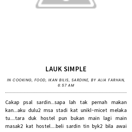
LAUK SIMPLE
IN
COOKING
,
FOOD
,
IKAN BILIS
,
SARDINE
,
BY ALIA FARHAN,
6:57 AM
Cakap psal sardin...sapa lah tak pernah makan
kan...aku dulu2 msa stadi kat unikl~micet melaka
tu....tara duk hostel pun bukan main lagi main
masak2 kat hostel....beli sardin tin byk2 bila awai