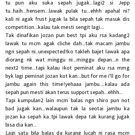
tu pun aku suka sepah jugak...lagi2 si Jepp
tu..haih...hensem...lawak pulak tu...ehhh apahal ni?
kali ni agak frust jugak la bila sepah tak masuk dis
competition...kalau tak mesti sengit lagi...
Tak dinafikan jozan pun best tpi aku rsa kadang2
lawak tu mcm agak cliche dah...tak macam jambu
ngn sepah ni..unexpected!ko takleh bajet lawak apa
diorang nk wat minggu ni...minggu depan...n the
next2 time...tapi kalau ikot peminat aku rsa mmg
byk lagi peminat jozan kot kan...but for me i'll go for
jambu again this time!yehaaa jambu....kalau ada
sepah pun mesti akan terus support sepah...ehhh...
Tapi kumpulan2 lain mcm balas ngn shiro pun not
bad jugak kan...walaupun tak la seotai jambu ka
jozan ka sepah ka..tpi lawak depa tak kurang jugak
bisa dia kan...
Lagi satu bila balas da kurang lucah ni rasa mcm