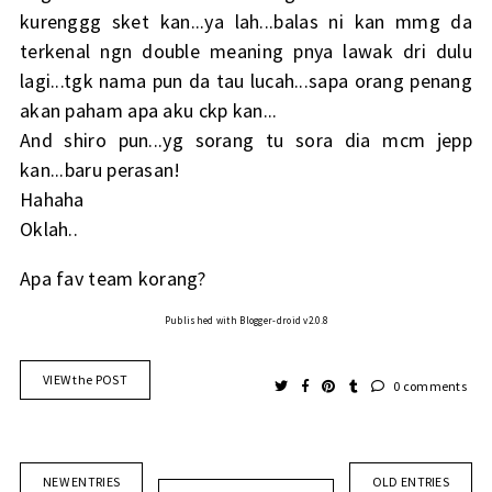
kurenggg sket kan...ya lah...balas ni kan mmg da
terkenal ngn double meaning pnya lawak dri dulu
lagi...tgk nama pun da tau lucah...sapa orang penang
akan paham apa aku ckp kan...
And shiro pun...yg sorang tu sora dia mcm jepp
kan...baru perasan!
Hahaha
Oklah..
Apa fav team korang?
Published with Blogger-droid v2.0.8
VIEW the POST
0 comments
NEW ENTRIES
OLD ENTRIES