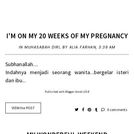
I'M ON MY 20 WEEKS OF MY PREGNANCY
IN
MUHASABAH DIRI
,
BY ALIA FARHAN,
3:39 AM
Subhanallah....
Indahnya menjadi seorang wanita...bergelar isteri
dan ibu...
Published with Blogger-droid v2.0.8
VIEW the POST
0 comments