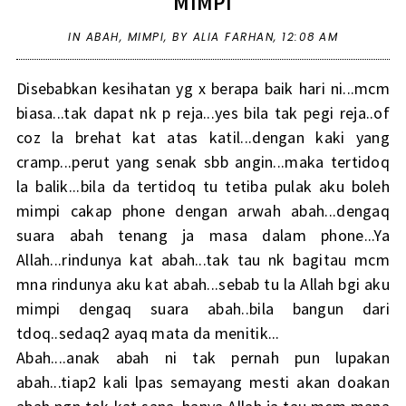
MIMPI
IN
ABAH
,
MIMPI
,
BY ALIA FARHAN,
12:08 AM
Disebabkan kesihatan yg x berapa baik hari ni...mcm
biasa...tak dapat nk p reja...yes bila tak pegi reja..of
coz la brehat kat atas katil...dengan kaki yang
cramp...perut yang senak sbb angin...maka tertidoq
la balik...bila da tertidoq tu tetiba pulak aku boleh
mimpi cakap phone dengan arwah abah...dengaq
suara abah tenang ja masa dalam phone...Ya
Allah...rindunya kat abah...tak tau nk bagitau mcm
mna rindunya aku kat abah...sebab tu la Allah bgi aku
mimpi dengaq suara abah..bila bangun dari
tdoq..sedaq2 ayaq mata da menitik...
Abah....anak abah ni tak pernah pun lupakan
abah...tiap2 kali lpas semayang mesti akan doakan