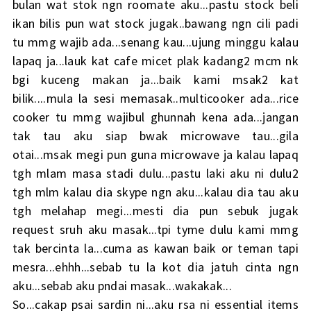
bulan wat stok ngn roomate aku...pastu stock beli
ikan bilis pun wat stock jugak..bawang ngn cili padi
tu mmg wajib ada...senang kau...ujung minggu kalau
lapaq ja...lauk kat cafe micet plak kadang2 mcm nk
bgi kuceng makan ja...baik kami msak2 kat
bilik....mula la sesi memasak..multicooker ada...rice
cooker tu mmg wajibul ghunnah kena ada...jangan
tak tau aku siap bwak microwave tau...gila
otai...msak megi pun guna microwave ja kalau lapaq
tgh mlam masa stadi dulu...pastu laki aku ni dulu2
tgh mlm kalau dia skype ngn aku...kalau dia tau aku
tgh melahap megi...mesti dia pun sebuk jugak
request sruh aku masak...tpi tyme dulu kami mmg
tak bercinta la...cuma as kawan baik or teman tapi
mesra...ehhh...sebab tu la kot dia jatuh cinta ngn
aku...sebab aku pndai masak...wakakak...
So...cakap psai sardin ni...aku rsa ni essential items