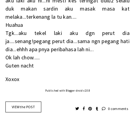
aku laki aku ni...ni mesti kes teringat dulu2 selalu
duk makan sardin aku masak masa kat
melaka...terkenang la tu kan....
Huahua
Tgk...aku tekel laki aku dgn perut dia
ja....senang!pegang perut dia...sama ngn pegang hati
dia...ehhh apa pnya peribahasa lah ni...
Ok lah chow.....
Guten nacht
Xoxox
Published with Blogger-droid v2.0.8
VIEW the POST
0 comments