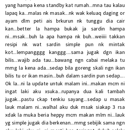
yang hampa kena standby kat rumah...mna tau kalau
lapaq ka...malas nk masak...nk wak keluaq daging or
ayam dlm peti ais brkurun nk tunggu dia cair
kan...better la hampa bukak ja sardin hampa
ni...msak...buh la apa hampa nk buh...weiiii takkan
resipi nk wat sardin simple pun nk mintak
kot...lempangggg kanggg....sama jugak dgn ikan
bilis...wajib ada tau...bawang ngn cabai melaka tu
mmg la kena ada...sedap bila goreng skali ngn ikan
bilis tu or ikan masin...buh dalam sardin pun sedap....
Ok la...ni la update untuk malam ini...makan mcm ni
ingat laki aku xsuka...rupanya dua kali tambah
jugak...pastu ckap tenkiu sayang...sedap u masak
lauk malam ni...walhal aku duk msak siakap 3 rsa
xdak la muka beria heppy mcm makan mlm ni...lauk
yg simple jugak dia berkenan...mmg sebijik sama ngn