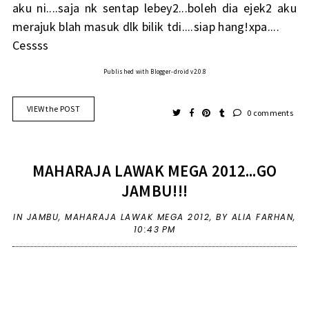
aku ni....saja nk sentap lebey2...boleh dia ejek2 aku
merajuk blah masuk dlk bilik tdi....siap hang!xpa....
Cessss
Published with Blogger-droid v2.0.8
VIEW the POST
0 comments
MAHARAJA LAWAK MEGA 2012...GO
JAMBU!!!
IN
JAMBU
,
MAHARAJA LAWAK MEGA 2012
,
BY ALIA FARHAN,
10:43 PM