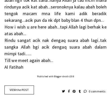
abah ngn tok kat sana..hanya Allah ja tau mcm mana
rindunya acik kat abah...seronoknya kalau abah boleh
tengok macam mna life kami adik beradik
sekarang...acik pun da nk dpt baby blan 4 thun dpn...
How i wish u are here abah...tapi Allah lagi berhak ke
atas abah...
Rindu sangat acik nak dengaq suara abah lagi..tak
sangka Allah bgi acik dengaq suara abah dalam
mimpi tadi......
Till we meet again abah...
Al Fatihah
Published with Blogger-droid v2.0.8
VIEW the POST
0 comments