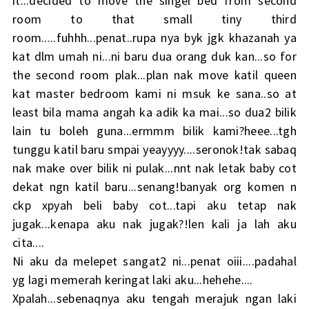
it...decided to move the singel bed from second
room to that small tiny third
room.....fuhhh...penat..rupa nya byk jgk khazanah ya
kat dlm umah ni...ni baru dua orang duk kan...so for
the second room plak...plan nak move katil queen
kat master bedroom kami ni msuk ke sana..so at
least bila mama angah ka adik ka mai...so dua2 bilik
lain tu boleh guna...ermmm bilik kami?heee...tgh
tunggu katil baru smpai yeayyyy....seronok!tak sabaq
nak make over bilik ni pulak...nnt nak letak baby cot
dekat ngn katil baru...senang!banyak org komen n
ckp xpyah beli baby cot...tapi aku tetap nak
jugak...kenapa aku nak jugak?!len kali ja lah aku
cita....
Ni aku da melepet sangat2 ni...penat oiii....padahal
yg lagi memerah keringat laki aku...hehehe....
Xpalah...sebenaqnya aku tengah merajuk ngan laki