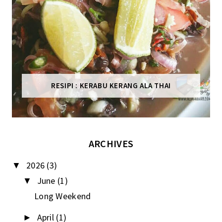
RESIPI : KERABU KERANG ALA THAI
ARCHIVES
2026
(3)
▼
June
(1)
▼
Long Weekend
April
(1)
►