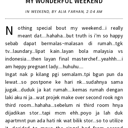
MY WONDERFUL WEEKEND
IN
WEEKEND
,
BY ALIA FARHAN,
2:04 AM
N
othing special bout my weekend...i really
meant dat....hahaha...but truth is i'm so happy
sebab dapat bermalas~malasan di rumah...tgk
tv...laundary...lipat kain..layan bola malaysia vs
indonesia....then layan final masterchef...yeahhh....i
am heppy pregnant lady....huhuhu....
Ingat nak p kilang pgi semalam..tpi bgun pun da
lewat...so postpone ke hari nk...sudahnya sama
jugak...duduk ja kat rumah....kemas rumah dengan
laki aku ni ja...wat projek make over second rook ngn
third room...hahaha...sebelum ni third room hnya
dijadikan stor...tapi mcm ehh..poyo ja lah duk
apartmnt pun ada hati nk wat bilik stor...so to utilize