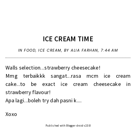
ICE CREAM TIME
IN
FOOD
,
ICE CREAM
,
BY ALIA FARHAN,
7:44 AM
Walls selection...strawberry cheesecake!
Mmg terbaikkk sangat...rasa mcm ice cream
cake...to be exact ice cream cheesecake in
strawberry flavour!
Apa lagi...boleh try dah pasni k....
Xoxo
Published with Blogger-droid v2.0.8