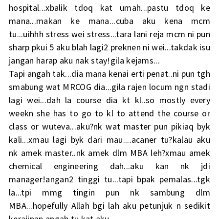
hospital...xbalik tdoq kat umah...pastu tdoq ke
mana...makan ke mana...cuba aku kena mcm
tu...uihhh stress wei stress...tara lani reja mcm ni pun
sharp pkui 5 aku blah lagi2 preknen ni wei...takdak isu
jangan harap aku nak stay!gila kejams...
Tapi angah tak...dia mana kenai erti penat..ni pun tgh
smabung wat MRCOG dia...gila rajen locum ngn stadi
lagi wei...dah la course dia kt kl..so mostly every
weekn she has to go to kl to attend the course or
class or wuteva...aku?nk wat master pun pikiaq byk
kali...xmau lagi byk dari mau....acaner tu?kalau aku
nk amek master..nk amek dlm MBA leh?xmau amek
chemical engineering dah...aku kan nk jdi
manager!angan2 tinggi tu...tapi bpak pemalas...tgk
la...tpi mmg tingin pun nk sambung dlm
MBA...hopefully Allah bgi lah aku petunjuk n sedikit
kerajinan angah tu kat aku