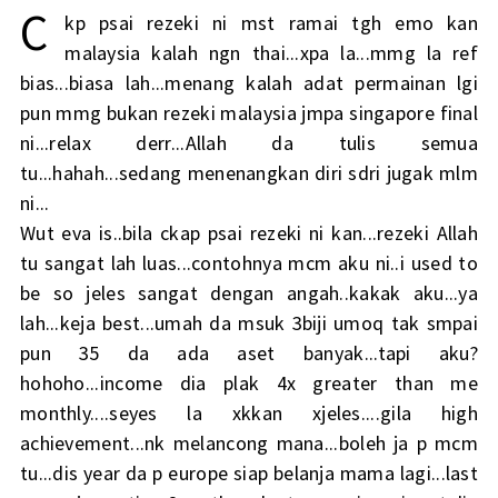
C
kp psai rezeki ni mst ramai tgh emo kan
malaysia kalah ngn thai...xpa la...mmg la ref
bias...biasa lah...menang kalah adat permainan lgi
pun mmg bukan rezeki malaysia jmpa singapore final
ni...relax derr...Allah da tulis semua
tu...hahah...sedang menenangkan diri sdri jugak mlm
ni...
Wut eva is..bila ckap psai rezeki ni kan...rezeki Allah
tu sangat lah luas...contohnya mcm aku ni..i used to
be so jeles sangat dengan angah..kakak aku...ya
lah...keja best...umah da msuk 3biji umoq tak smpai
pun 35 da ada aset banyak...tapi aku?
hohoho...income dia plak 4x greater than me
monthly....seyes la xkkan xjeles....gila high
achievement...nk melancong mana...boleh ja p mcm
tu...dis year da p europe siap belanja mama lagi...last