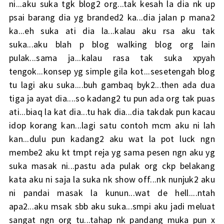
ni...aku suka tgk blog2 org...tak kesah la dia nk up
psai barang dia yg branded2 ka...dia jalan p mana2
ka...eh suka ati dia la...kalau aku rsa aku tak
suka...aku blah p blog walking blog org lain
pulak...sama ja...kalau rasa tak suka xpyah
tengok...konsep yg simple gila kot...sesetengah blog
tu lagi aku suka....buh gambaq byk2...then ada dua
tiga ja ayat dia....so kadang2 tu pun ada org tak puas
ati...biaq la kat dia...tu hak dia...dia takdak pun kacau
idop korang kan...lagi satu contoh mcm aku ni lah
kan...dulu pun kadang2 aku wat la pot luck ngn
membe2 aku kt tmpt reja yg sama pesen ngn aku yg
suka masak ni...pastu ada pulak org ckp belakang
kata aku ni saja la suka nk show off...nk nunjuk2 aku
ni pandai masak la kunun...wat de hell....ntah
apa2...aku msak sbb aku suka...smpi aku jadi meluat
sangat ngn org tu...tahap nk pandang muka pun x