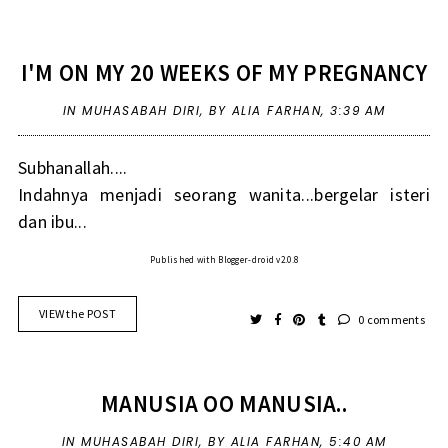
I'M ON MY 20 WEEKS OF MY PREGNANCY
IN
MUHASABAH DIRI
,
BY ALIA FARHAN,
3:39 AM
Subhanallah....
Indahnya menjadi seorang wanita...bergelar isteri
dan ibu...
Published with Blogger-droid v2.0.8
VIEW the POST
0 comments
MANUSIA OO MANUSIA..
IN
MUHASABAH DIRI
,
BY ALIA FARHAN,
5:40 AM