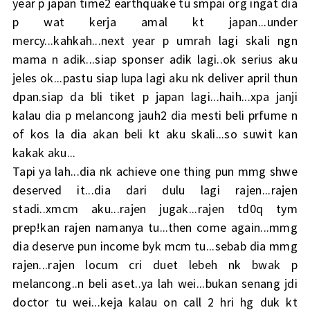
year p japan time2 earthquake tu smpai org ingat dia
p wat kerja amal kt japan...under
mercy...kahkah...next year p umrah lagi skali ngn
mama n adik...siap sponser adik lagi..ok serius aku
jeles ok...pastu siap lupa lagi aku nk deliver april thun
dpan.siap da bli tiket p japan lagi...haih...xpa janji
kalau dia p melancong jauh2 dia mesti beli prfume n
of kos la dia akan beli kt aku skali...so suwit kan
kakak aku...
Tapi ya lah...dia nk achieve one thing pun mmg shwe
deserved it...dia dari dulu lagi rajen...rajen
stadi..xmcm aku...rajen jugak...rajen td0q tym
prep!kan rajen namanya tu...then come again...mmg
dia deserve pun income byk mcm tu...sebab dia mmg
rajen...rajen locum cri duet lebeh nk bwak p
melancong..n beli aset..ya lah wei...bukan senang jdi
doctor tu wei...keja kalau on call 2 hri hg duk kt