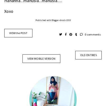
Hahahha...manusia...manusia.....
Xoxo
Published with Blogger-droid v2.0.8
VIEW the POST
0 comments
OLD ENTRIES
VIEW MOBILE VERSION