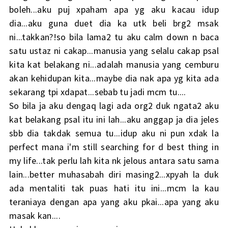
boleh...aku puj xpaham apa yg aku kacau idup
dia...aku guna duet dia ka utk beli brg2 msak
ni...takkan?!so bila lama2 tu aku calm down n baca
satu ustaz ni cakap...manusia yang selalu cakap psal
kita kat belakang ni...adalah manusia yang cemburu
akan kehidupan kita...maybe dia nak apa yg kita ada
sekarang tpi xdapat...sebab tu jadi mcm tu....
So bila ja aku dengaq lagi ada org2 duk ngata2 aku
kat belakang psal itu ini lah...aku anggap ja dia jeles
sbb dia takdak semua tu...idup aku ni pun xdak la
perfect mana i'm still searching for d best thing in
my life...tak perlu lah kita nk jelous antara satu sama
lain...better muhasabah diri masing2...xpyah la duk
ada mentaliti tak puas hati itu ini...mcm la kau
teraniaya dengan apa yang aku pkai...apa yang aku
masak kan....