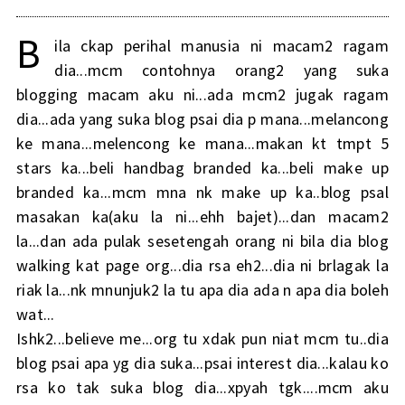
B
ila ckap perihal manusia ni macam2 ragam
dia...mcm contohnya orang2 yang suka
blogging macam aku ni...ada mcm2 jugak ragam
dia...ada yang suka blog psai dia p mana...melancong
ke mana...melencong ke mana...makan kt tmpt 5
stars ka...beli handbag branded ka...beli make up
branded ka...mcm mna nk make up ka..blog psal
masakan ka(aku la ni...ehh bajet)...dan macam2
la...dan ada pulak sesetengah orang ni bila dia blog
walking kat page org...dia rsa eh2...dia ni brlagak la
riak la...nk mnunjuk2 la tu apa dia ada n apa dia boleh
wat...
Ishk2...believe me...org tu xdak pun niat mcm tu..dia
blog psai apa yg dia suka...psai interest dia...kalau ko
rsa ko tak suka blog dia...xpyah tgk....mcm aku