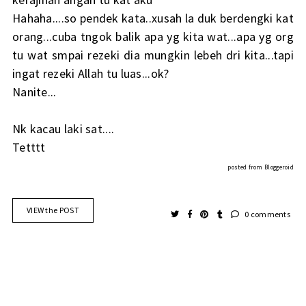
Hahaha....so pendek kata..xusah la duk berdengki kat
orang...cuba tngok balik apa yg kita wat...apa yg org
tu wat smpai rezeki dia mungkin lebeh dri kita...tapi
ingat rezeki Allah tu luas...ok?
Nanite...
Nk kacau laki sat....
Tetttt
posted from
Bloggeroid
VIEW the POST
0 comments