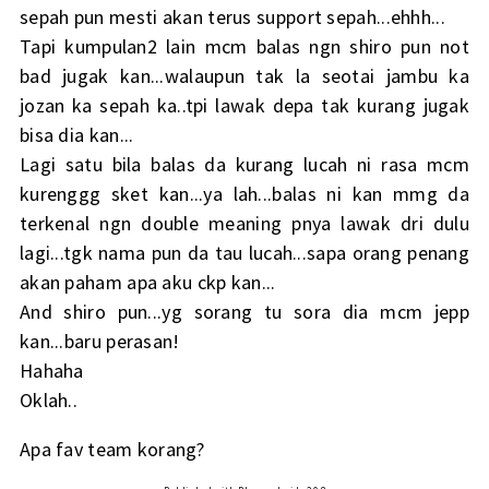
sepah pun mesti akan terus support sepah...ehhh...
Tapi kumpulan2 lain mcm balas ngn shiro pun not
bad jugak kan...walaupun tak la seotai jambu ka
jozan ka sepah ka..tpi lawak depa tak kurang jugak
bisa dia kan...
Lagi satu bila balas da kurang lucah ni rasa mcm
kurenggg sket kan...ya lah...balas ni kan mmg da
terkenal ngn double meaning pnya lawak dri dulu
lagi...tgk nama pun da tau lucah...sapa orang penang
akan paham apa aku ckp kan...
And shiro pun...yg sorang tu sora dia mcm jepp
kan...baru perasan!
Hahaha
Oklah..
Apa fav team korang?