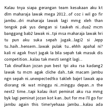
Kalau tnya siapa gerangan team kesukaan aku kt
dlm maharaja lawak mega 2012...of coz i wil go fir
jambu...dri maharaja lawak lagi mmg xleh than
tengok pak yus dengan si taukeh ni...dua2 mcm
banggang bab2 lawak ni...tpi msa maharaja lawak hri
tu pun aku suka sepah jugak...lagi2 si Jepp
tu..haih...hensem...lawak pulak tu...ehhh apahal ni?
kali ni agak frust jugak la bila sepah tak masuk dis
competition...kalau tak mesti sengit lagi...
Tak dinafikan jozan pun best tpi aku rsa kadang2
lawak tu mcm agak cliche dah...tak macam jambu
ngn sepah ni..unexpected!ko takleh bajet lawak apa
diorang nk wat minggu ni...minggu depan...n the
next2 time...tapi kalau ikot peminat aku rsa mmg
byk lagi peminat jozan kot kan...but for me i'll go for
jambu again this time!yehaaa jambu....kalau ada