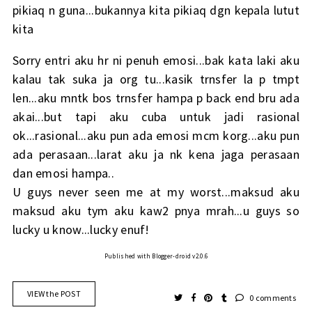
pikiaq n guna...bukannya kita pikiaq dgn kepala lutut
kita
Sorry entri aku hr ni penuh emosi...bak kata laki aku
kalau tak suka ja org tu...kasik trnsfer la p tmpt
len...aku mntk bos trnsfer hampa p back end bru ada
akai...but tapi aku cuba untuk jadi rasional
ok...rasional...aku pun ada emosi mcm korg...aku pun
ada perasaan...larat aku ja nk kena jaga perasaan
dan emosi hampa..
U guys never seen me at my worst...maksud aku
maksud aku tym aku kaw2 pnya mrah...u guys so
lucky u know...lucky enuf!
Published with Blogger-droid v2.0.6
VIEW the POST
0 comments