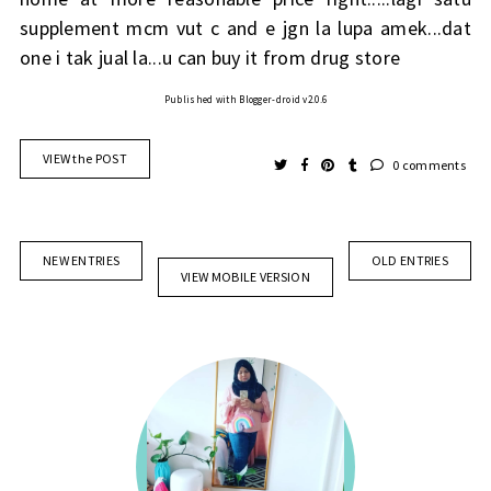
supplement mcm vut c and e jgn la lupa amek...dat
one i tak jual la...u can buy it from drug store
Published with Blogger-droid v2.0.6
VIEW the POST
0 comments
NEW ENTRIES
OLD ENTRIES
VIEW MOBILE VERSION