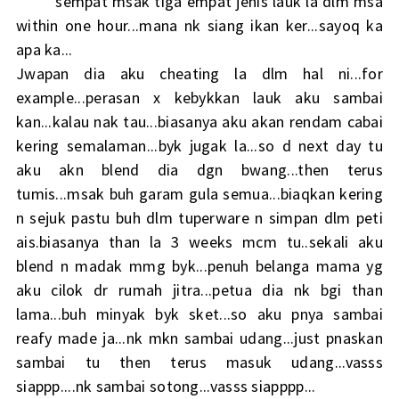
sempat msak tiga empat jenis lauk la dlm msa
within one hour...mana nk siang ikan ker...sayoq ka
apa ka...
Jwapan dia aku cheating la dlm hal ni...for
example...perasan x kebykkan lauk aku sambai
kan...kalau nak tau...biasanya aku akan rendam cabai
kering semalaman...byk jugak la...so d next day tu
aku akn blend dia dgn bwang...then terus
tumis...msak buh garam gula semua...biaqkan kering
n sejuk pastu buh dlm tuperware n simpan dlm peti
ais.biasanya than la 3 weeks mcm tu..sekali aku
blend n madak mmg byk...penuh belanga mama yg
aku cilok dr rumah jitra...petua dia nk bgi than
lama...buh minyak byk sket...so aku pnya sambai
reafy made ja...nk mkn sambai udang...just pnaskan
sambai tu then terus masuk udang...vasss
siappp....nk sambai sotong...vasss siapppp...