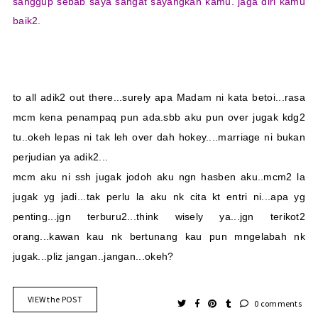
sanggup sebab saya sangat sayangkan kamu. jaga diri kamu
baik2.
to all adik2 out there...surely apa Madam ni kata betoi...rasa
mcm kena penampaq pun ada.sbb aku pun over jugak kdg2
tu..okeh lepas ni tak leh over dah hokey....marriage ni bukan
perjudian ya adik2...
mcm aku ni ssh jugak jodoh aku ngn hasben aku..mcm2 la
jugak yg jadi...tak perlu la aku nk cita kt entri ni...apa yg
penting...jgn terburu2...think wisely ya...jgn terikot2
orang...kawan kau nk bertunang kau pun mngelabah nk
jugak...pliz jangan..jangan...okeh?
VIEW the POST
0 comments