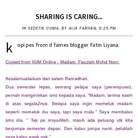
SHARING IS CARING...
IN
SEDETIK CUMA
,
BY ALIA FARHAN,
9:25 PM
k
opi pes from d fames blogger
Fatin Liyana
Copied from IIUM Online - Madam. Fauziah Mohd Noor.
Assalamualaikum dan salam Ramadhan.
Dua semester lepas, seorang pelajar saya (perempuan),
pernah mengirimkan sms kepada saya, "Madam, terima kasih
di atas segala2nya. Betapa saya ingin memeluk madam
seperti memeluk ibu saya, tapi saya malu." Saya membalas
sms dia, " Tak pe..insyaAllah, masih ada peluang utk kita
berjumpa semester depan. Dan kalau jumpa nanti, peluklah
saya kalau awak nak."