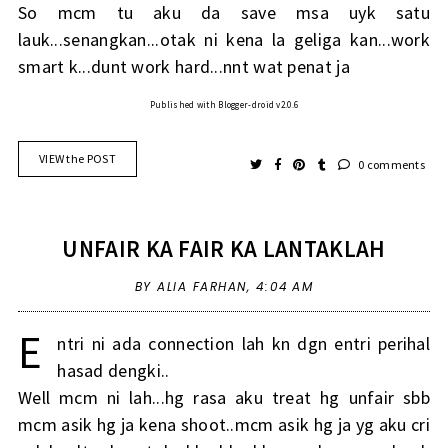
So mcm tu aku da save msa uyk satu
lauk...senangkan...otak ni kena la geliga kan...work
smart k...dunt work hard...nnt wat penat ja
Published with Blogger-droid v2.0.6
VIEW the POST
0 comments
UNFAIR KA FAIR KA LANTAKLAH
BY ALIA FARHAN,
4:04 AM
E
ntri ni ada connection lah kn dgn entri perihal
hasad dengki..
Well mcm ni lah...hg rasa aku treat hg unfair sbb
mcm asik hg ja kena shoot..mcm asik hg ja yg aku cri