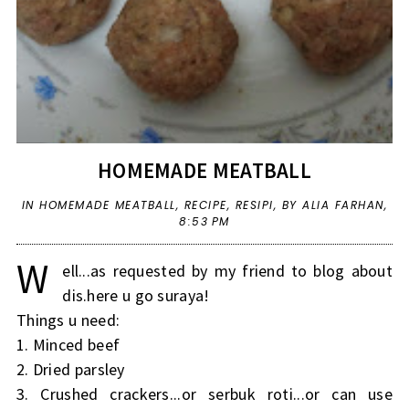
HOMEMADE MEATBALL
IN
HOMEMADE MEATBALL
,
RECIPE
,
RESIPI
,
BY ALIA FARHAN,
8:53 PM
W
ell...as requested by my friend to blog about
dis.here u go suraya!
Things u need:
1. Minced beef
2. Dried parsley
3. Crushed crackers...or serbuk roti...or can use