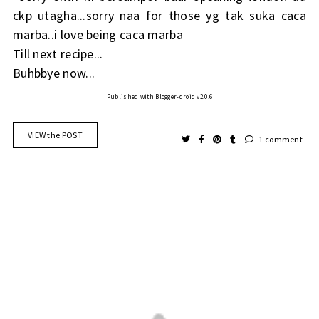
ckp utagha...sorry naa for those yg tak suka caca
marba..i love being caca marba
Till next recipe...
Buhbbye now...
Published with Blogger-droid v2.0.6
VIEW the POST
1 comment