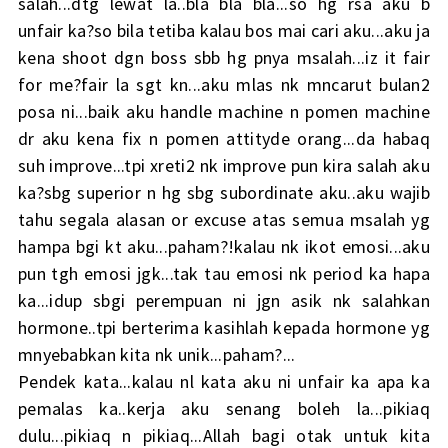
salah...dtg lewat la..bla bla bla...so hg rsa aku b
unfair ka?so bila tetiba kalau bos mai cari aku...aku ja
kena shoot dgn boss sbb hg pnya msalah...iz it fair
for me?fair la sgt kn...aku mlas nk mncarut bulan2
posa ni...baik aku handle machine n pomen machine
dr aku kena fix n pomen attityde orang...da habaq
suh improve...tpi xreti2 nk improve pun kira salah aku
ka?sbg superior n hg sbg subordinate aku..aku wajib
tahu segala alasan or excuse atas semua msalah yg
hampa bgi kt aku...paham?!kalau nk ikot emosi...aku
pun tgh emosi jgk...tak tau emosi nk period ka hapa
ka...idup sbgi perempuan ni jgn asik nk salahkan
hormone..tpi berterima kasihlah kepada hormone yg
mnyebabkan kita nk unik...paham?...
Pendek kata...kalau nl kata aku ni unfair ka apa ka
pemalas ka..kerja aku senang boleh la...pikiaq
dulu...pikiaq n pikiaq...Allah bagi otak untuk kita