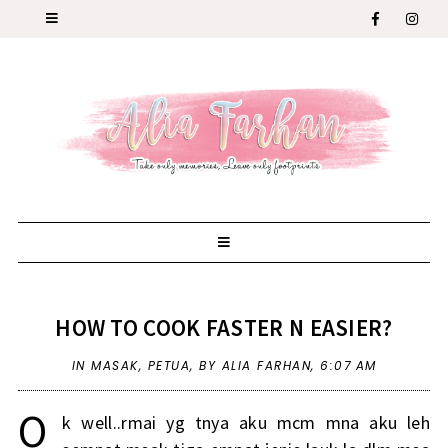
HOW TO COOK FASTER N EASIER?
IN
MASAK
,
PETUA
,
BY ALIA FARHAN,
6:07 AM
O
k well..rmai yg tnya aku mcm mna aku leh