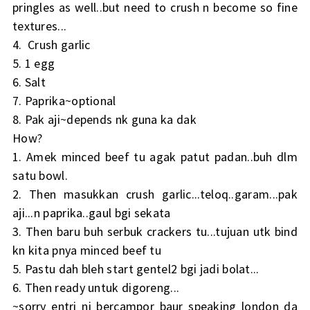
pringles as well..but need to crush n become so fine
textures...
4. Crush garlic
5. 1 egg
6. Salt
7. Paprika~optional
8. Pak aji~depends nk guna ka dak
How?
1. Amek minced beef tu agak patut padan..buh dlm
satu bowl.
2. Then masukkan crush garlic...teloq..garam...pak
aji...n paprika..gaul bgi sekata
3. Then baru buh serbuk crackers tu...tujuan utk bind
kn kita pnya minced beef tu
5. Pastu dah bleh start gentel2 bgi jadi bolat...
6. Then ready untuk digoreng...
~sorry entri ni bercampor baur speaking london da