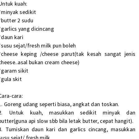
Untuk kuah:
*minyak sedikit
*butter 2 sudu
*garlics yang dicincang
*daun kari
*susu sejat/fresh milk pun boleh
*cheese keping /cheese parut(tak kesah sangat jenis
cheese..asal bukan cream cheese)
*garam sikit
*gula skit
Cara-cara:
1. Goreng udang seperti biasa, angkat dan toskan.
2. Untuk kuah, masukkan sedikit minyak dan
butter(guna api slow sbb bila letak butter, cepat hangit).
3. Tumiskan daun kari dan garlics cincang, masukkan
susu sejat/ fresh milk.