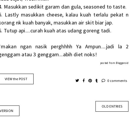
4. Masukkan sedikit garam dan gula, seasoned to taste.
5. Lastly masukkan cheese, kalau kuah terlalu pekat n
korang nk kuah banyak, masukkan air skit biar jap.
6. Tutup api....curah kuah atas udang goreng tadi.
*makan ngan nasik perghhhh Ya Ampun....jadi la 2
genggam atau 3 genggam...abih diet noks!
posted from
Bloggeroid
VIEW the POST
0 comments
OLD ENTRIES
 VERSION