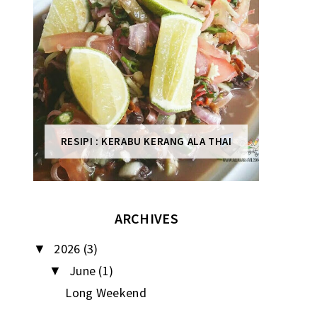
RESIPI : KERABU KERANG ALA THAI
ARCHIVES
2026
(3)
▼
June
(1)
▼
Long Weekend