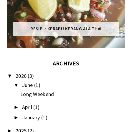
RESIPI : KERABU KERANG ALA THAI
ARCHIVES
2026
(3)
▼
June
(1)
▼
Long Weekend
April
(1)
►
January
(1)
►
2025
(2)
►