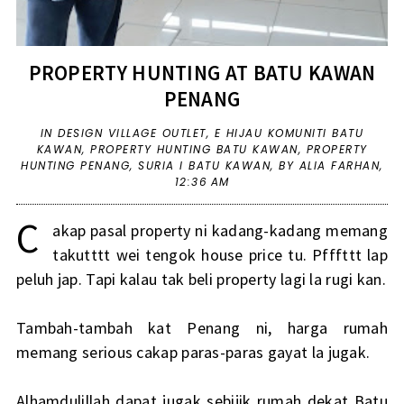
PROPERTY HUNTING AT BATU KAWAN
PENANG
IN
DESIGN VILLAGE OUTLET
,
E HIJAU KOMUNITI BATU
KAWAN
,
PROPERTY HUNTING BATU KAWAN
,
PROPERTY
HUNTING PENANG
,
SURIA I BATU KAWAN
,
BY ALIA FARHAN,
12:36 AM
C
akap pasal property ni kadang-kadang memang
takutttt wei tengok house price tu. Pfffttt lap
peluh jap. Tapi kalau tak beli property lagi la rugi kan.
Tambah-tambah kat Penang ni, harga rumah
memang serious cakap paras-paras gayat la jugak.
Alhamdulillah dapat jugak sebijik rumah dekat Batu