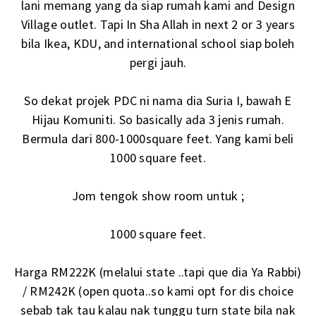
lani memang yang da siap rumah kami and Design
Village outlet. Tapi In Sha Allah in next 2 or 3 years
bila Ikea, KDU, and international school siap boleh
pergi jauh.
So dekat projek PDC ni nama dia Suria I, bawah E
Hijau Komuniti. So basically ada 3 jenis rumah.
Bermula dari 800-1000square feet. Yang kami beli
1000 square feet.
Jom tengok show room untuk ;
1000 square feet.
Harga RM222K (melalui state ..tapi que dia Ya Rabbi)
/ RM242K (open quota..so kami opt for dis choice
sebab tak tau kalau nak tunggu turn state bila nak