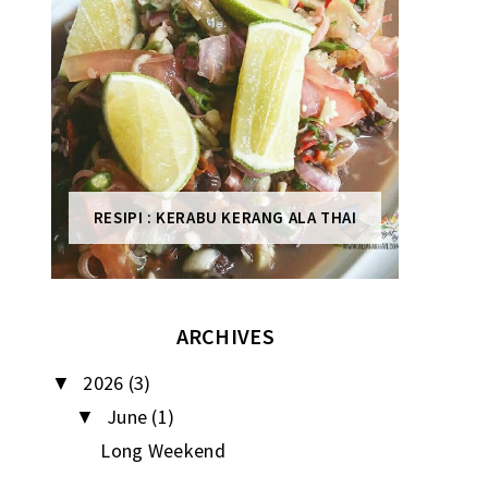
RESIPI : KERABU KERANG ALA THAI
ARCHIVES
2026
(3)
▼
June
(1)
▼
Long Weekend