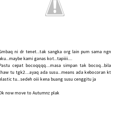
Gmbaq ni dr tenet...tak sangka org lain pum sama ngn
aku...maybe kami ganas kot...tapiiii....
Pastu cepat bocoqqqq....masa simpan tak bocoq...bila
thaw tu tgk2....ayaq ada susu...means ada kebocoran kt
plastic tu...sedeh oiii kena buang susu cenggitu ja
Ok now move to Autumnz plak