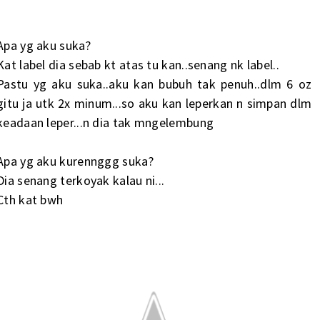
Apa yg aku suka?
Kat label dia sebab kt atas tu kan..senang nk label..
Pastu yg aku suka..aku kan bubuh tak penuh..dlm 6 oz
gitu ja utk 2x minum...so aku kan leperkan n simpan dlm
keadaan leper...n dia tak mngelembung
Apa yg aku kurennggg suka?
Dia senang terkoyak kalau ni...
Cth kat bwh