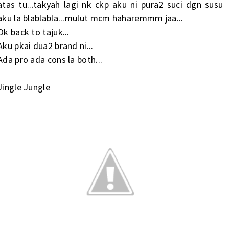
atas tu...takyah lagi nk ckp aku ni pura2 suci dgn susu
aku la blablabla...mulut mcm haharemmm jaa...
Ok back to tajuk...
Aku pkai dua2 brand ni...
Ada pro ada cons la both...
Jingle Jungle