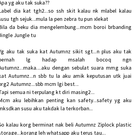
Apa yg aku tak suka??
Label dia kat tgh2...so ssh skit kalau nk mlabel kalau
susu tgh sejuk...mula la pen zebra tu pun xlekat
Bila da beku dia mengelembung...mcm boroi brbanding
Jingle Jungle tu
Yg aku tak suka kat Autumnz sikit sgt...n plus aku tak
pernah lg hadap msalah bocoq ngn
Autumnz...maka....aku dengan sebulat suara mmg suka
kat Autumnz...n sbb tu la aku amik keputusan utk juai
brg2 Autumnz...sbb mcm lgi best...
Tapi semua ni terpulang kt diri masing2...
Mcm aku lebihkan penting kan safety...safety yg aku
mksdkan susu aku takdak la terkorban...
So kalau korg berminat nak beli Autumnz Ziplock plastic
storage...korang leh whatsapp aku terus tau...