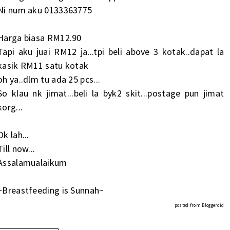
Ni num aku 0133363775
Harga biasa RM12.90
Tapi aku juai RM12 ja...tpi beli above 3 kotak..dapat la
kasik RM11 satu kotak
oh ya..dlm tu ada 25 pcs...
So klau nk jimat...beli la byk2 skit...postage pun jimat
korg...
Ok lah...
Till now...
Assalamualaikum
~Breastfeeding is Sunnah~
posted from
Bloggeroid