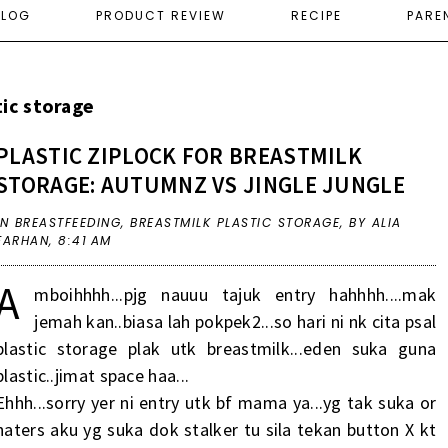
ELOG
PRODUCT REVIEW
RECIPE
PARE
tic storage
PLASTIC ZIPLOCK FOR BREASTMILK
STORAGE: AUTUMNZ VS JINGLE JUNGLE
IN
BREASTFEEDING
,
BREASTMILK PLASTIC STORAGE
,
BY ALIA
FARHAN,
8:41 AM
A
mboihhhh...pjg nauuu tajuk entry hahhhh....mak
jemah kan..biasa lah pokpek2...so hari ni nk cita psal
plastic storage plak utk breastmilk...eden suka guna
plastic..jimat space haa...
Ehhh...sorry yer ni entry utk bf mama ya...yg tak suka or
haters aku yg suka dok stalker tu sila tekan button X kt