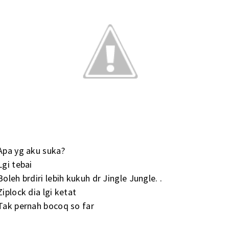
Apa yg aku suka?
Lgi tebai
Boleh brdiri lebih kukuh dr Jingle Jungle. .
Ziplock dia lgi ketat
Tak pernah bocoq so far