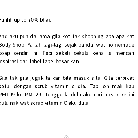
Fuhhh up to 70% bhai.
And aku pun da lama gila kot tak shopping apa-apa kat
Body Shop. Ya lah lagi-lagi sejak pandai wat homemade
soap sendiri ni. Tapi sekali sekala kena la mencari
inspirasi dari label-label besar kan.
Gila tak gila jugak la kan bila masuk situ. Gila terpikat
betul dengan scrub vitamin c dia. Tapi oh mak kau
RM109 ke RM129. Tunggu la dulu aku cari idea n resipi
dulu nak wat scrub vitamin C aku dulu.