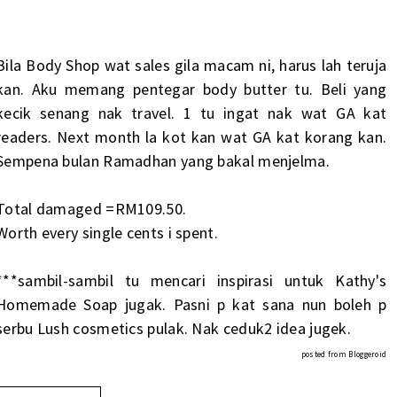
Bila Body Shop wat sales gila macam ni, harus lah teruja
kan. Aku memang pentegar body butter tu. Beli yang
kecik senang nak travel. 1 tu ingat nak wat GA kat
readers. Next month la kot kan wat GA kat korang kan.
Sempena bulan Ramadhan yang bakal menjelma.
Total damaged =RM109.50.
Worth every single cents i spent.
***sambil-sambil tu mencari inspirasi untuk Kathy's
Homemade Soap jugak. Pasni p kat sana nun boleh p
serbu Lush cosmetics pulak. Nak ceduk2 idea jugek.
posted from
Bloggeroid