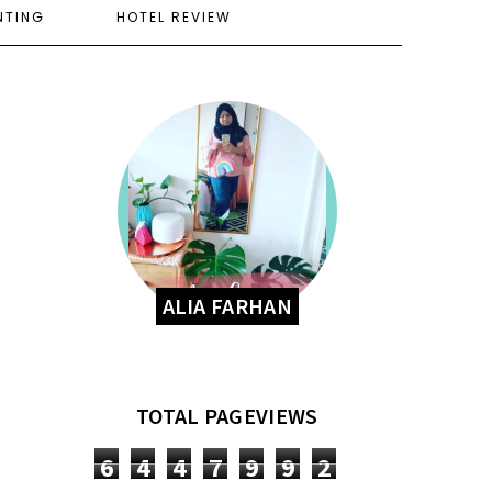
NTING
HOTEL REVIEW
ALIA FARHAN
TOTAL PAGEVIEWS
6
4
4
7
9
9
2