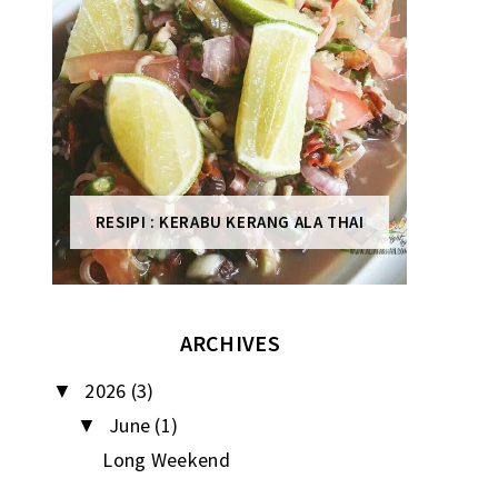
RESIPI : KERABU KERANG ALA THAI
ARCHIVES
2026
(3)
▼
June
(1)
▼
Long Weekend