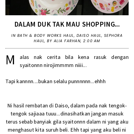
DALAM DUK TAK MAU SHOPPING...
IN
BATH & BODY WORKS HAUL
,
DAISO HAUL
,
SEPHORA
HAUL
,
BY ALIA FARHAN,
2:00 AM
M
alas nak cerita bila kena rasuk dengan
syaitonnn nirojimmmm niiii...
Tapi kannnn....bukan selalu punnnnnn...ehhh
Ni hasil rembatan di Daiso, dalam pada nak tengok-
tengok sajiaaa tuuu...dinasihatkan jangan masuk
terus sebab banyiak gila syaitonnn dalam ni yang aku
menghasut kita suruh beli. Ehh tapi yang aku beli ni