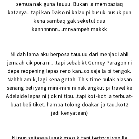
semua nak guna tauuu. Bukan la membaziaq
katanya...tapi kan Daiso ni kalau pi busuk-busuk pun
kena sambaq gak seketul dua
kannnnnnn....mnyampeh makkk
Ni dah lama aku berposa tauuuu dari menjadi ahli
jemaah cik pora ni....tapi sebab kt Gurney Paragon ni
depa reopening lepas reno kan..so saja la pi tengok.
Nahhh amik, lagi kena getah. This time pulak alasan
senang beli yang mini-mini ni nak angkut pi travel ke
Adelaide lepas ni ( ok ni tipu...tapi kot-kot la terbuat-
buat beli tiket..hampa tolong doakan ja tau..kot2
jadi kenyataan)
Ni pun sajiaaaa jugak masuk tapi tertry si vanilla