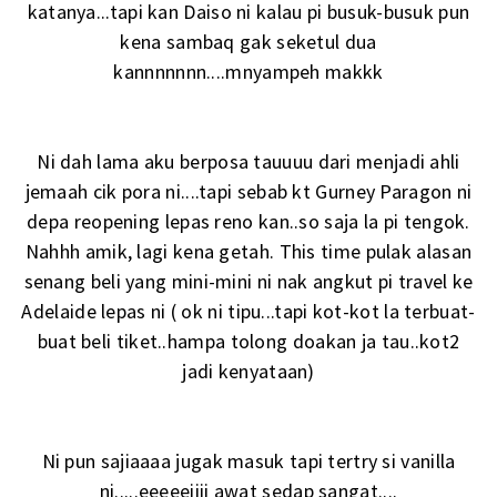
katanya...tapi kan Daiso ni kalau pi busuk-busuk pun
kena sambaq gak seketul dua
kannnnnnn....mnyampeh makkk
Ni dah lama aku berposa tauuuu dari menjadi ahli
jemaah cik pora ni....tapi sebab kt Gurney Paragon ni
depa reopening lepas reno kan..so saja la pi tengok.
Nahhh amik, lagi kena getah. This time pulak alasan
senang beli yang mini-mini ni nak angkut pi travel ke
Adelaide lepas ni ( ok ni tipu...tapi kot-kot la terbuat-
buat beli tiket..hampa tolong doakan ja tau..kot2
jadi kenyataan)
Ni pun sajiaaaa jugak masuk tapi tertry si vanilla
ni.....eeeeeiiii awat sedap sangat....