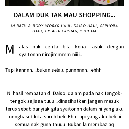
DALAM DUK TAK MAU SHOPPING...
IN
BATH & BODY WORKS HAUL
,
DAISO HAUL
,
SEPHORA
HAUL
,
BY ALIA FARHAN,
2:00 AM
M
alas nak cerita bila kena rasuk dengan
syaitonnn nirojimmmm niiii...
Tapi kannnn....bukan selalu punnnnnn...ehhh
Ni hasil rembatan di Daiso, dalam pada nak tengok-
tengok sajiaaa tuuu...dinasihatkan jangan masuk
terus sebab banyiak gila syaitonnn dalam ni yang aku
menghasut kita suruh beli. Ehh tapi yang aku beli ni
semua nak guna tauuu. Bukan la membaziaq