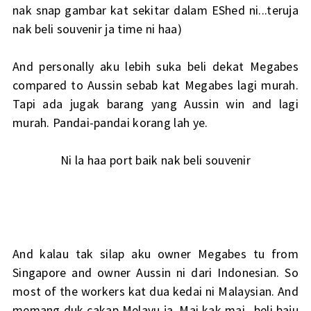
nak snap gambar kat sekitar dalam EShed ni...teruja
nak beli souvenir ja time ni haa)
And personally aku lebih suka beli dekat Megabes
compared to Aussin sebab kat Megabes lagi murah.
Tapi ada jugak barang yang Aussin win and lagi
murah. Pandai-pandai korang lah ye.
Ni la haa port baik nak beli souvenir
And kalau tak silap aku owner Megabes tu from
Singapore and owner Aussin ni dari Indonesian. So
most of the workers kat dua kedai ni Malaysian. And
memang duk cakap Melayu ja. Mai kak mai...beli baju