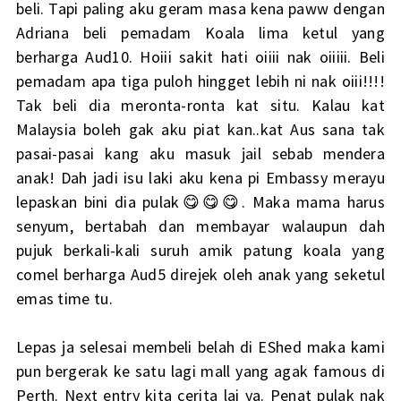
beli. Tapi paling aku geram masa kena paww dengan
Adriana beli pemadam Koala lima ketul yang
berharga Aud10. Hoiii sakit hati oiiii nak oiiiii. Beli
pemadam apa tiga puloh hingget lebih ni nak oiii!!!!
Tak beli dia meronta-ronta kat situ. Kalau kat
Malaysia boleh gak aku piat kan..kat Aus sana tak
pasai-pasai kang aku masuk jail sebab mendera
anak! Dah jadi isu laki aku kena pi Embassy merayu
lepaskan bini dia pulak😋😋😋. Maka mama harus
senyum, bertabah dan membayar walaupun dah
pujuk berkali-kali suruh amik patung koala yang
comel berharga Aud5 direjek oleh anak yang seketul
emas time tu.
Lepas ja selesai membeli belah di EShed maka kami
pun bergerak ke satu lagi mall yang agak famous di
Perth. Next entry kita cerita lai ya. Penat pulak nak