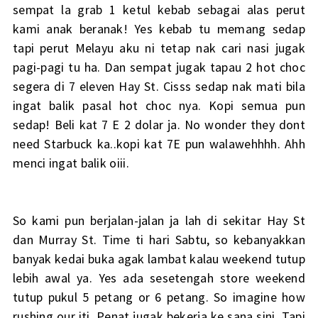
sempat la grab 1 ketul kebab sebagai alas perut
kami anak beranak! Yes kebab tu memang sedap
tapi perut Melayu aku ni tetap nak cari nasi jugak
pagi-pagi tu ha. Dan sempat jugak tapau 2 hot choc
segera di 7 eleven Hay St. Cisss sedap nak mati bila
ingat balik pasal hot choc nya. Kopi semua pun
sedap! Beli kat 7 E 2 dolar ja. No wonder they dont
need Starbuck ka..kopi kat 7E pun walawehhhh. Ahh
menci ingat balik oiii.
So kami pun berjalan-jalan ja lah di sekitar Hay St
dan Murray St. Time ti hari Sabtu, so kebanyakkan
banyak kedai buka agak lambat kalau weekend tutup
lebih awal ya. Yes ada sesetengah store weekend
tutup pukul 5 petang or 6 petang. So imagine how
rushing our iti. Penat jugak bekerja ke sana sini. Tapi