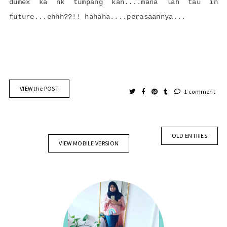
dumex ka nk tumpang kan....mana lah tau in
future...ehhh??!! hahaha....perasaannya...
VIEW the POST
1 comment
OLD ENTRIES
VIEW MOBILE VERSION