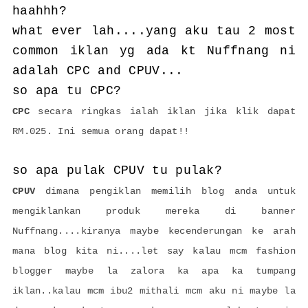
haahhh?
what ever lah....yang aku tau 2 most
common iklan yg ada kt Nuffnang ni
adalah CPC and CPUV...
so apa tu CPC?
CPC
secara ringkas ialah iklan jika klik dapat
RM.025. Ini semua orang dapat!!
so apa pulak CPUV tu pulak?
CPUV
dimana pengiklan memilih blog anda untuk
mengiklankan produk mereka di banner
Nuffnang....kiranya maybe kecenderungan ke arah
mana blog kita ni....let say kalau mcm fashion
blogger maybe la zalora ka apa ka tumpang
iklan..kalau mcm ibu2 mithali mcm aku ni maybe la