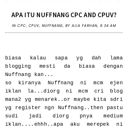
APA ITU NUFFNANG CPC AND CPUV?
IN
CPC
,
CPUV
,
NUFFNANG
,
BY ALIA FARHAN,
9:34 AM
biasa kalau sapa yg dah lama
blogging mesti da biasa dengan
Nuffnang kan...
so kiranya Nuffnang ni mcm ejen
iklan la...diorg ni mcm cri blog
mana2 yg menarek..or maybe kita sdri
yg register ngn Nuffnang..then pastu
sudi jadi diorg pnya medium
iklan....ehhh..apa aku merepek ni