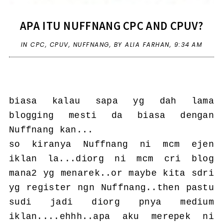
APA ITU NUFFNANG CPC AND CPUV?
IN
CPC
,
CPUV
,
NUFFNANG
,
BY ALIA FARHAN,
9:34 AM
biasa kalau sapa yg dah lama
blogging mesti da biasa dengan
Nuffnang kan...
so kiranya Nuffnang ni mcm ejen
iklan la...diorg ni mcm cri blog
mana2 yg menarek..or maybe kita sdri
yg register ngn Nuffnang..then pastu
sudi jadi diorg pnya medium
iklan....ehhh..apa aku merepek ni