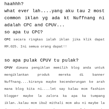
haahhh?
what ever lah....yang aku tau 2 most
common iklan yg ada kt Nuffnang ni
adalah CPC and CPUV...
so apa tu CPC?
CPC
secara ringkas ialah iklan jika klik dapat
RM.025. Ini semua orang dapat!!
so apa pulak CPUV tu pulak?
CPUV
dimana pengiklan memilih blog anda untuk
mengiklankan produk mereka di banner
Nuffnang....kiranya maybe kecenderungan ke arah
mana blog kita ni....let say kalau mcm fashion
blogger maybe la zalora ka apa ka tumpang
iklan..kalau mcm ibu2 mithali mcm aku ni maybe la