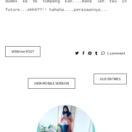
dumex ka nk tumpang kan....mana lah tau in
future...ehhh??!! hahaha....perasaannya...
VIEW the POST
1 comment
OLD ENTRIES
VIEW MOBILE VERSION