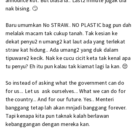
announce kot. But biasa la.. Last2 minute jugak dia
nak bising. 🙄
Baru umumkan No STRAW.. NO PLASTIC bag pun dah
melalak macam tak cukup tanah. Tak kesian ke
dekat penyu2 n umang2 kat laut ada yang terlekat
straw kat hidung.. Ada umang2 yang duk dalam
tipuware2 kecik. Nak ke cucu cicit keta tak kenal apa
tu penyu? Eh itu pun kalau tak kiamat lagi la kan. 😔
So instead of asking what the government can do
for us... Let us ask ourselves... What we can do for
the country... And for our future. Yes.. Menteri
banggang tetap lah akan mnjadi banggang forever.
Tapi kenapa kita pun taknak kalah berlawan
kebanggangan dengan mereka kan.