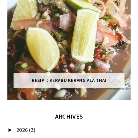
RESIPI : KERABU KERANG ALA THAI
ARCHIVES
2026
(3)
►