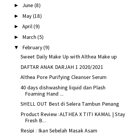
June
(8)
►
May
(18)
►
April
(9)
►
March
(5)
►
February
(9)
▼
Sweet Daily Make Up with Althea Make up
DAFTAR ANAK DARJAH 1 2020/2021
Althea Pore Purifying Cleanser Serum
40 days dishwashing liquid dan Plash
Foaming Hand ...
SHELL OUT Best di Selera Tambun Penang
Product Review :ALTHEA X TITI KAMAL | Stay
Fresh B...
Resipi : Ikan Sebelah Masak Asam