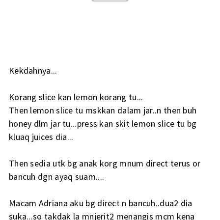
Kekdahnya...
Korang slice kan lemon korang tu...
Then lemon slice tu mskkan dalam jar..n then buh
honey dlm jar tu...press kan skit lemon slice tu bg
kluaq juices dia...
Then sedia utk bg anak korg mnum direct terus or
bancuh dgn ayaq suam....
Macam Adriana aku bg direct n bancuh..dua2 dia
suka...so takdak la mnjerit2 menangis mcm kena