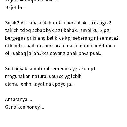
Bajet la...
Sejak2 Adriana asik batuk n berkahak...n nangis2
takleh tdoq sebab byk sgt kahak...smpi kul 2 pgi
bergegas dr island balik ke kpj seberang ni semata2
utk neb....haihhh...berdarah mata mama ni Adriana
oi...sabaq ja lah..kes sayang anak pnya psai...
So banyak la natural remedies yg aku dpt
mngunakan natural source yg lebih
alami...ehhh...ayat nak poyo ja...
Antaranya....
Guna kan honey....