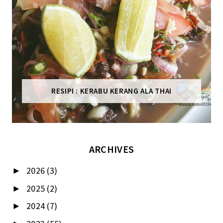
RESIPI : KERABU KERANG ALA THAI
ARCHIVES
2026
(3)
►
2025
(2)
►
2024
(7)
►