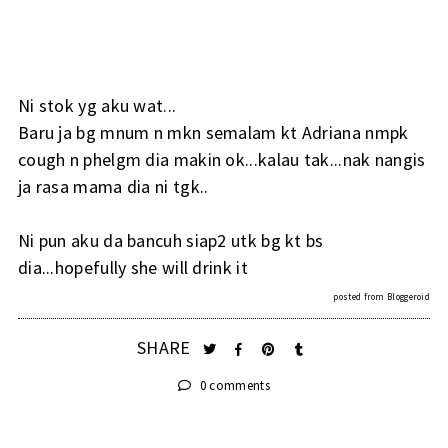
Ni stok yg aku wat...
Baru ja bg mnum n mkn semalam kt Adriana nmpk
cough n phelgm dia makin ok...kalau tak...nak nangis
ja rasa mama dia ni tgk..
Ni pun aku da bancuh siap2 utk bg kt bs
dia...hopefully she will drink it
posted from
Bloggeroid
SHARE
0 comments