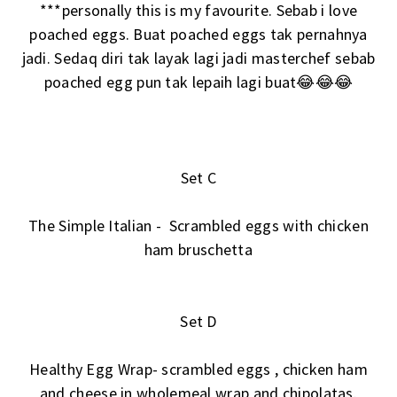
***personally this is my favourite. Sebab i love
poached eggs. Buat poached eggs tak pernahnya
jadi. Sedaq diri tak layak lagi jadi masterchef sebab
poached egg pun tak lepaih lagi buat😂😂😂
Set C
The Simple Italian - Scrambled eggs with chicken
ham bruschetta
Set D
Healthy Egg Wrap- scrambled eggs , chicken ham
and cheese in wholemeal wrap and chipolatas.