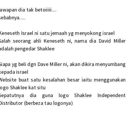
jawapan dia tak betoiiiii....
sebabnya.....
Keneseth Israel ni satu jemaah yg menyokong israel
Salah seorang ahli Keneseth ni, nama dia David Miller
adalah pengedar Shaklee
Siapa yg beli dgn Dave Miller ni, akan dikira menyumbang
kepada israel
Website buat satu kesalahan besar iaitu menggunakan
logo Shaklee kat situ
Sepatutnya dia guna logo Shaklee Independent
Distributor (berbeza tau logonya)