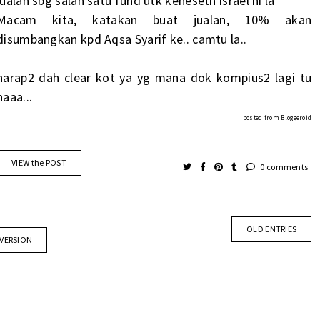
jualan sbg salah satu fund utk keneseth israel ni la
Macam kita, katakan buat jualan, 10% akan
disumbangkan kpd Aqsa Syarif ke.. camtu la..
harap2 dah clear kot ya yg mana dok kompius2 lagi tu
naaa...
posted from
Bloggeroid
VIEW the POST
0 comments
OLD ENTRIES
 VERSION