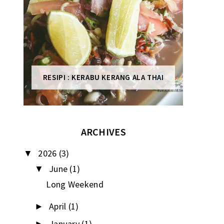
RESIPI : KERABU KERANG ALA THAI
ARCHIVES
2026
(3)
▼
June
(1)
▼
Long Weekend
April
(1)
►
January
(1)