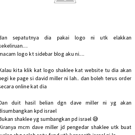
dan sepatutnya dia pakai logo ni utk elakkan
kekeliruan....
macam logo kt sidebar blog aku ni....
Kalau kita klik kat logo shaklee kat website tu dia akan
pegi ke page si david miller ni lah.. dan boleh terus order
secara online kat dia
Dan duit hasil belian dgn dave miller ni yg akan
disumbangkan kpd israel
Bukan shaklee yg sumbangkan pd israel 😅
Kiranya mcm dave miller jd pengedar shaklee utk buat