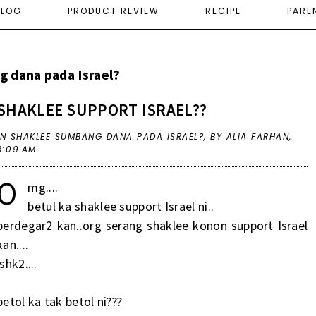
ELOG
PRODUCT REVIEW
RECIPE
PARE
 dana pada Israel?
SHAKLEE SUPPORT ISRAEL??
IN
SHAKLEE SUMBANG DANA PADA ISRAEL?
,
BY ALIA FARHAN,
3:09 AM
O
mg....
betul ka shaklee support Israel ni..
berdegar2 kan..org serang shaklee konon support Israel
kan....
ishk2....
betol ka tak betol ni???