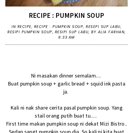
RECIPE : PUMPKIN SOUP
IN
RECIPE
,
RECIPE : PUMPKIN SOUP
,
RESEPI SUP LABU
,
RESIPI PUMPKIN SOUP
,
RESIPI SUP LABU
,
BY ALIA FARHAN,
9:33 AM
Ni masakan dinner semalam....
Buat pumpkin soup + garlic bread + squid ink pasta
ja.
Kali ni nak share cerita pasal pumpkin soup. Yang
stail orang putih buat tu.....
First time makan pumpkin soup ni dekat Mizi Bistro..
Sedap sangt pumpkin soup dia. So kali ni kita buat