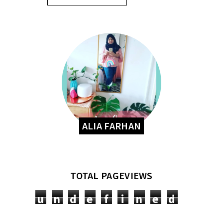
ALIA FARHAN
TOTAL PAGEVIEWS
u
n
d
e
f
i
n
e
d