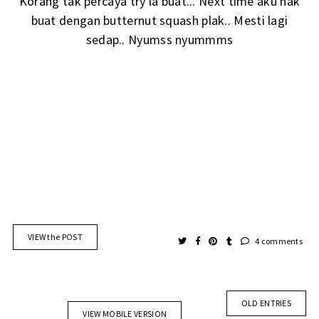
Korang tak percaya try la buat... Next time aku nak
buat dengan butternut squash plak.. Mesti lagi
sedap.. Nyumss nyummms
VIEW the POST
4 comments
OLD ENTRIES
VIEW MOBILE VERSION