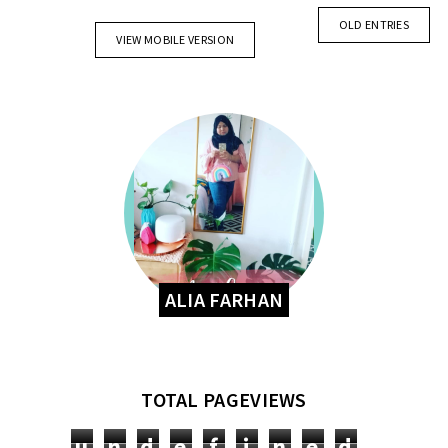
OLD ENTRIES
VIEW MOBILE VERSION
ALIA FARHAN
TOTAL PAGEVIEWS
u
n
d
e
f
i
n
e
d