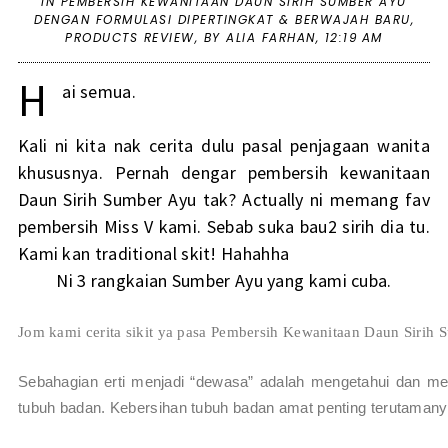
IN
PEMBERSIH KEWANITAAN DAUN SIRIH SUMBER AYU
DENGAN FORMULASI DIPERTINGKAT & BERWAJAH BARU
,
PRODUCTS REVIEW
,
BY ALIA FARHAN,
12:19 AM
H
ai semua.
Kali ni kita nak cerita dulu pasal penjagaan wanita
khususnya. Pernah dengar pembersih kewanitaan
Daun Sirih Sumber Ayu tak? Actually ni memang fav
pembersih Miss V kami. Sebab suka bau2 sirih dia tu.
Kami kan traditional skit! Hahahha
Ni 3 rangkaian Sumber Ayu yang kami cuba.
Jom kami cerita sikit ya pasa Pembersih Kewanitaan Daun Sirih 
Sebahagian erti menjadi “dewasa” adalah mengetahui dan m
tubuh badan. Kebersihan tubuh badan amat penting terutamany