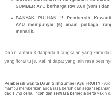
SUMBER AYU berharga RM 3.60 (90ml) dan 
BANYAK PILIHAN !! Pembersih Kewani
AYU
mempunyai (6) enam pelbagai ran
menarik.
Dan ni antara 3 daripada 6 rangkaian yang kami dap
yang floral tu je. Kali ni dapat yang lain rasa best ny
Pembersih wanita Daun SirihSumber Ayu FRUITY -
Aro
mampu memberikan anda rasa bersih dan segar sepanjang h
gadis yng ceria,lincah dan sentiasa bersedia serta yakin 