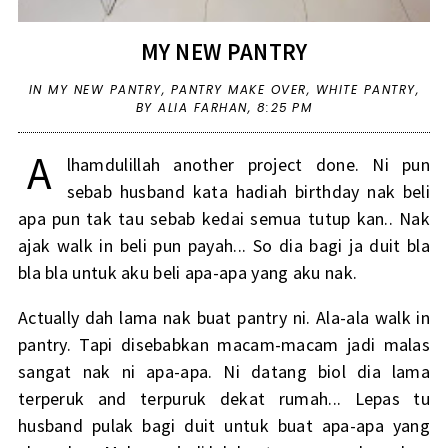
MY NEW PANTRY
IN
MY NEW PANTRY
,
PANTRY MAKE OVER
,
WHITE PANTRY
,
BY ALIA FARHAN,
8:25 PM
A
lhamdulillah another project done. Ni pun
sebab husband kata hadiah birthday nak beli
apa pun tak tau sebab kedai semua tutup kan.. Nak
ajak walk in beli pun payah... So dia bagi ja duit bla
bla bla untuk aku beli apa-apa yang aku nak.
Actually dah lama nak buat pantry ni. Ala-ala walk in
pantry. Tapi disebabkan macam-macam jadi malas
sangat nak ni apa-apa. Ni datang biol dia lama
terperuk and terpuruk dekat rumah... Lepas tu
husband pulak bagi duit untuk buat apa-apa yang