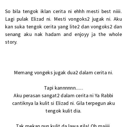
So bila tengok iklan cerita ni ehhh mesti best niiii.
Lagi pulak Elizad ni. Mesti vongoks2 jugak ni. Aku
kan suka tengok cerita yang lite2 dan vongoks2 dan
senang aku nak hadam and enjoyy ja the whole
story.
Memang vongeks jugak dua2 dalam cerita ni.
Tapi kannnnnn......
Aku perasan sangat2 dalam cerita ni Ya Rabbi
cantiknya la kulit si Elizad ni. Gila terpegun aku
tengok kulit dia.
Tak mekap pun kulit da lawa gila! Oh maiiii.