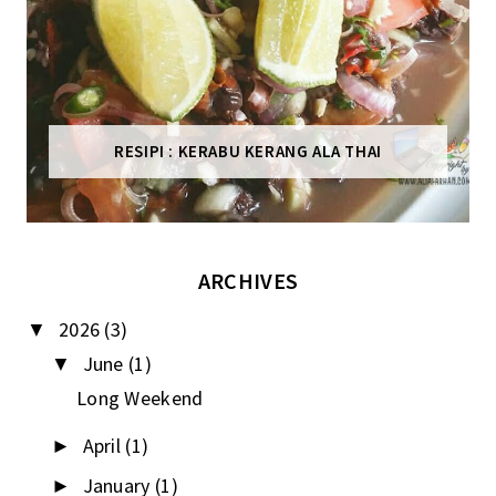
RESIPI : KERABU KERANG ALA THAI
ARCHIVES
2026
(3)
▼
June
(1)
▼
Long Weekend
April
(1)
►
January
(1)
►