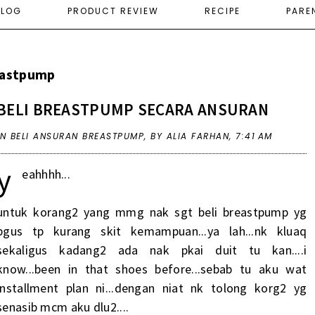
ELOG
PRODUCT REVIEW
RECIPE
PARE
reastpump
BELI BREASTPUMP SECARA ANSURAN
IN
BELI ANSURAN BREASTPUMP
,
BY ALIA FARHAN,
7:41 AM
y
eahhhh...
untuk korang2 yang mmg nak sgt beli breastpump yg
bgus tp kurang skit kemampuan...ya lah...nk kluaq
sekaligus kadang2 ada nak pkai duit tu kan....i
know...been in that shoes before...sebab tu aku wat
installment plan ni...dengan niat nk tolong korg2 yg
senasib mcm aku dlu2....