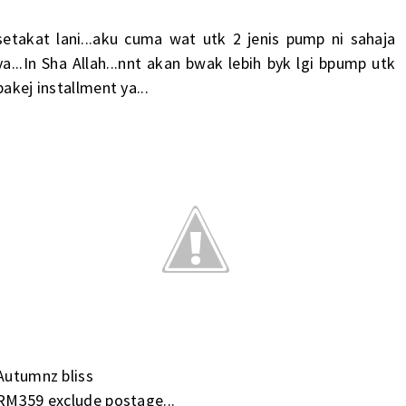
setakat lani...aku cuma wat utk 2 jenis pump ni sahaja
ya...In Sha Allah...nnt akan bwak lebih byk lgi bpump utk
pakej installment ya...
Autumnz bliss
RM359 exclude postage...