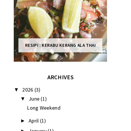
RESIPI : KERABU KERANG ALA THAI
ARCHIVES
2026
(3)
▼
June
(1)
▼
Long Weekend
April
(1)
►
January
(1)