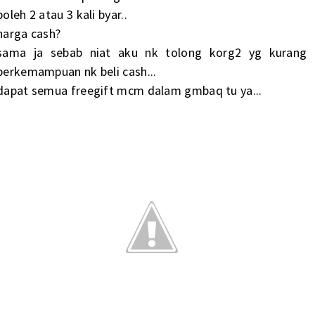
boleh 2 atau 3 kali byar..
harga cash?
sama ja sebab niat aku nk tolong korg2 yg kurang
berkemampuan nk beli cash...
dapat semua freegift mcm dalam gmbaq tu ya...