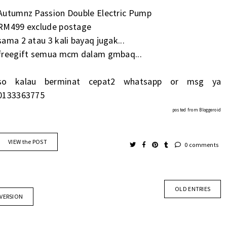
Autumnz Passion Double Electric Pump
RM499 exclude postage
sama 2 atau 3 kali bayaq jugak...
freegift semua mcm dalam gmbaq...
so kalau berminat cepat2 whatsapp or msg ya
0133363775
posted from
Bloggeroid
VIEW the POST
0 comments
OLD ENTRIES
 VERSION