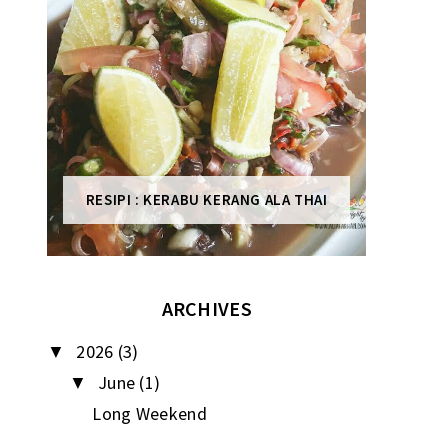
RESIPI : KERABU KERANG ALA THAI
ARCHIVES
2026
(3)
▼
June
(1)
▼
Long Weekend