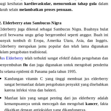
bagi kesihatan
kardiovaskular, menurunkan tahap gula
dalam
darah selain
melambatkan proses penuaan.
2. Elderberry atau Sambucus Nigra
Elderberry juga dikenal sebagai Sambucus Nigra. Buahnya bulat
kecil berwarna ungu gelap bergerombol seperti anggur. Buah ini
banyak tumbuh di Eropa, Amerika Utara, Asia, dan Inggris.
Elderberry merupakan jamu popular dan telah lama digunakan
dalam pengobatan tradisional.
J
us Elderberry
telah terbukti sangat efektif dalam pengobatan dan
penyembuhan
flu
dan juga digunakan untuk mengobati penderita
flu selama epidemi di Panama pada tahun 1995.
Kandungan vitamin C yang tinggi membuat jus elderberry
sangat bermanfaat dalam pengobatan penyakit yang disebabkan
karena infeksi virus dan bakteri.
Manfaat lain yang sangat penting dari jus elderberry adalah
kemampuannya untuk mencegah dan mengobati
kancer
, fakta
dikaitkan dengan antioksidan yang dikandungnya.