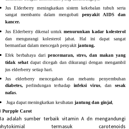
Jus Elderberry meningkatkan sistem kekebalan tubuh serta
sangat membantu dalam mengobati
penyakit AIDS dan
kancer.
Jus Elderberry dikenal untuk
menurunkan kadar kolesterol
dan mengurangi kolesterol jahat. Hal ini dapat sangat
bermanfaat dalam mencegah penyakit
jantung.
Efek berbahaya dari
pencemaran, stres, dan makan yang
tidak sehat
dapat dicegah dan dikurangi dengan mengambil
jus elderberry setiap hari.
Jus elderberry mencegahan dan mebantu penyembuhan
diabetes,
perlindungan terhadap
infeksi virus
, dan
sesak
nafas
.
Juga dapat meningkatkan kesihatan
jantung dan ginjal
,
3
Purpple Carot
.Ia adalah sumber terbaik vitamin A dn mengandungi
phytokimial termasuk carotenoids