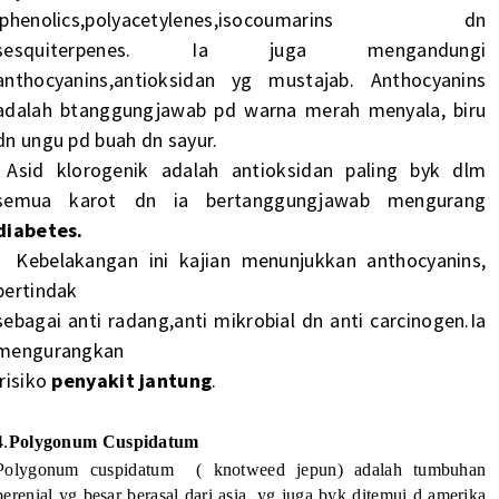
,phenolics,polyacetylenes,isocoumarins dn
sesquiterpenes. Ia juga mengandungi
anthocyanins,antioksidan yg mustajab. Anthocyanins
adalah btanggungjawab pd warna merah menyala, biru
dn ungu pd buah dn sayur.
Asid klorogenik adalah antioksidan paling byk dlm
semua karot dn ia bertanggungjawab mengurang
diabetes.
Kebelakangan ini kajian menunjukkan anthocyanins,
bertindak
sebagai anti radang,anti mikrobial dn anti carcinogen.Ia
mengurangkan
risiko
penyakit jantung
.
4.
Polygonum Cuspidatum
Polygonum cuspidatum ( knotweed jepun) adalah tumbuhan
perenial yg besar berasal dari asia, yg juga byk ditemui d amerika