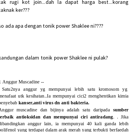
tak rugi kot join...dah la dapat harga best...korang
taknak ker???
so ada apa dengan tonik power Shaklee ni????
kandungan dalam tonik power Shaklee ni pulak?
1
Anggur Muscadine --
Satu2nya anggur yg mempunyai lebih satu kromosom yg
menafaat utk kesihatan..Ia mempunyai cici2 menghentikan kimia
penyebab
kanser,anti virus dn anti bakteria
.
Anggur muscadine dan bijinya adalah satu
daripada
sumber
terbaik antioksidan dan mempunyai ciri antiradang
.
. Jika
dibandingkan anggur lain, ia mempunyai 40 kali ganda lebih
polifenol yang terdapat dalam arak merah yang terbukti berfaedah