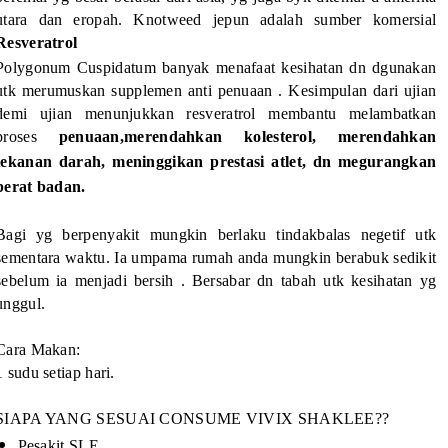
utara dan eropah. Knotweed jepun adalah sumber komersial
Resveratrol
Polygonum Cuspidatum banyak menafaat kesihatan dn dgunakan
utk merumuskan supplemen anti penuaan . Kesimpulan dari ujian
demi ujian menunjukkan resveratrol membantu melambatkan
proses
penuaan,merendahkan kolesterol, merendahkan
tekanan darah, meninggikan prestasi atlet, dn megurangkan
berat badan.
Bagi yg berpenyakit mungkin berlaku tindakbalas negetif utk
sementara waktu. Ia umpama rumah anda mungkin berabuk sedikit
sebelum ia menjadi bersih . Bersabar dn tabah utk kesihatan yg
unggul.
Cara Makan:
1 sudu setiap hari.
SIAPA YANG SESUAI CONSUME VIVIX SHAKLEE??
Pesakit SLE