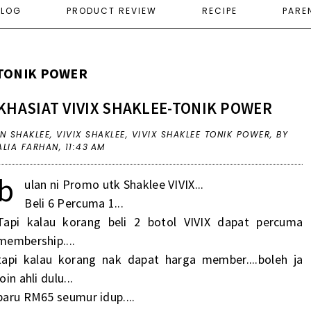
ELOG
PRODUCT REVIEW
RECIPE
PARE
 TONIK POWER
KHASIAT VIVIX SHAKLEE-TONIK POWER
IN
SHAKLEE
,
VIVIX SHAKLEE
,
VIVIX SHAKLEE TONIK POWER
,
BY
ALIA FARHAN,
11:43 AM
b
ulan ni Promo utk Shaklee VIVIX...
Beli 6 Percuma 1...
Tapi kalau korang beli 2 botol VIVIX dapat percuma
membership....
tapi kalau korang nak dapat harga member....boleh ja
join ahli dulu...
baru RM65 seumur idup....