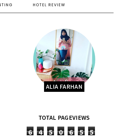
NTING
HOTEL REVIEW
ALIA FARHAN
TOTAL PAGEVIEWS
6
4
5
0
6
5
5