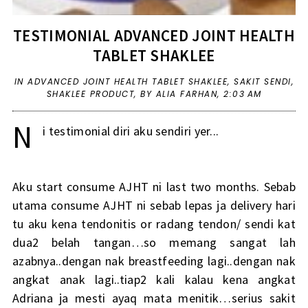
TESTIMONIAL ADVANCED JOINT HEALTH
TABLET SHAKLEE
IN
ADVANCED JOINT HEALTH TABLET SHAKLEE
,
SAKIT SENDI
,
SHAKLEE PRODUCT
,
BY ALIA FARHAN,
2:03 AM
N
i testimonial diri aku sendiri yer...
Aku start consume AJHT ni last two months. Sebab
utama consume AJHT ni sebab lepas ja delivery hari
tu aku kena tendonitis or radang tendon/ sendi kat
dua2 belah tangan…so memang sangat lah
azabnya..dengan nak breastfeeding lagi..dengan nak
angkat anak lagi..tiap2 kali kalau kena angkat
Adriana ja mesti ayaq mata menitik…serius sakit