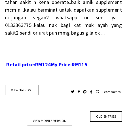
tahan sakit n kena operate..baik amik supplement
mcm ni..kalau berminat untuk dapatkan supplement
ni..jangan segan2 whatsapp or sms ya…
0133363775..kalau nak bagi kat mak ayah yang
sakit2 sendi or urat pun mmg bagus gila ok….
Retail price:RM124
My Price:RM115
VIEW the POST
0 comments
OLD ENTRIES
VIEW MOBILE VERSION