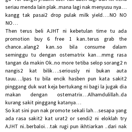
seriau menda lain plak..mana lagi nak menyusu nya…
kangg tak pasai2 drop pulak milk yield….NO NO
NO…
Then terus beli AJHT ni kebetulan time tu ada
promotion buy 6 free 1 kan..terus grab the
chance..alang2 kan..so bila consume dalam
seminggu tu dengan ostematrix kan…mmg rasa
tangan da makin Ok..no more tetiba selop sorang2 n
nangis2 kat bilik….seriously ni bukan auta
tauu….lpas tu bila encik hasben pun kata sakit2
pinggang duk wat keja bertukang ni bagi la jugak dia
makan dengan ostematrix…Alhamdulillah..da
kurang sakit pinggang katanya…
So kat sini pun nak promote sekali lah…sesapa yang
ada rasa sakit2 kat urat2 or sendi2 ni eloklah try
AJHT ni..berbaloi…tak rugi pun ikhtiarkan ..dari nak