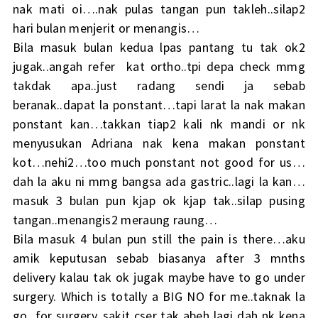
nak mati oi….nak pulas tangan pun takleh..silap2
hari bulan menjerit or menangis…
Bila masuk bulan kedua lpas pantang tu tak ok2
jugak..angah refer kat ortho..tpi depa check mmg
takdak apa..just radang sendi ja sebab
beranak..dapat la ponstant…tapi larat la nak makan
ponstant kan…takkan tiap2 kali nk mandi or nk
menyusukan Adriana nak kena makan ponstant
kot…nehi2…too much ponstant not good for us…
dah la aku ni mmg bangsa ada gastric..lagi la kan…
masuk 3 bulan pun kjap ok kjap tak..silap pusing
tangan..menangis2 meraung raung…
Bila masuk 4 bulan pun still the pain is there…aku
amik keputusan sebab biasanya after 3 mnths
delivery kalau tak ok jugak maybe have to go under
surgery. Which is totally a BIG NO for me..taknak la
go for surgery..sakit cser tak abeh lagi dah nk kena