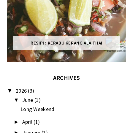
RESIPI : KERABU KERANG ALA THAI
ARCHIVES
2026
(3)
▼
June
(1)
▼
Long Weekend
April
(1)
►
January
(1)
►