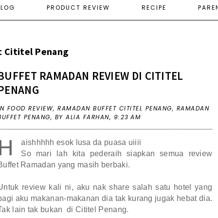
ELOG
PRODUCT REVIEW
RECIPE
PARE
 Cititel Penang
BUFFET RAMADAN REVIEW DI CITITEL
PENANG
IN
FOOD REVIEW
,
RAMADAN BUFFET CITITEL PENANG
,
RAMADAN
BUFFET PENANG
,
BY ALIA FARHAN,
9:23 AM
H
aishhhhh esok lusa da puasa uiiii
So mari lah kita pederaih siapkan semua review
Buffet Ramadan yang masih berbaki.
Untuk review kali ni, aku nak share salah satu hotel yang
bagi aku makanan-makanan dia tak kurang jugak hebat dia.
Tak lain tak bukan di Cititel Penang.