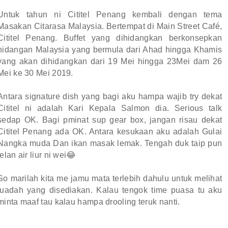
Untuk tahun ni Cititel Penang kembali dengan tema
Masakan Citarasa Malaysia. Bertempat di Main Street Café,
Cititel Penang. Buffet yang dihidangkan berkonsepkan
hidangan Malaysia yang bermula dari Ahad hingga Khamis
yang akan dihidangkan dari 19 Mei hingga 23Mei dam 26
Mei ke 30 Mei 2019.
Antara signature dish yang bagi aku hampa wajib try dekat
Cititel ni adalah Kari Kepala Salmon dia. Serious talk
sedap OK. Bagi pminat sup gear box, jangan risau dekat
Cititel Penang ada OK. Antara kesukaan aku adalah Gulai
Nangka muda Dan ikan masak lemak. Tengah duk taip pun
telan air liur ni wei😂
So marilah kita me jamu mata terlebih dahulu untuk melihat
juadah yang disediakan. Kalau tengok time puasa tu aku
minta maaf tau kalau hampa drooling teruk nanti.