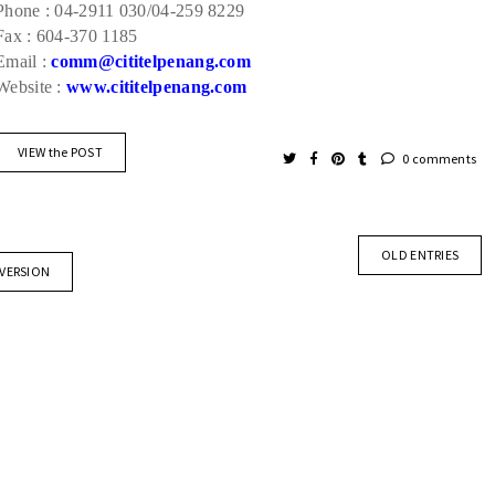
Phone : 04-2911 030/04-259 8229
Fax : 604-370 1185
Email :
comm@cititelpenang.com
Website :
www.cititelpenang.com
VIEW the POST
0 comments
OLD ENTRIES
 VERSION