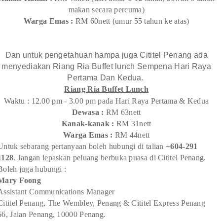
makan secara percuma)
Warga Emas :
RM 60nett (umur 55 tahun ke atas)
Dan untuk pengetahuan hampa juga Cititel Penang ada
menyediakan Riang Ria Buffet lunch Sempena Hari Raya
Pertama Dan Kedua.
Riang Ria Buffet Lunch
Waktu : 12.00 pm - 3.00 pm pada Hari Raya Pertama & Kedua
Dewasa :
RM 63nett
Kanak-kanak :
RM 31nett
Warga Emas :
RM 44nett
Untuk sebarang pertanyaan boleh hubungi di talian
+604-291
1128
. Jangan lepaskan peluang berbuka puasa di Cititel Penang.
Boleh juga hubungi :
Mary Foong
Assistant Communications Manager
Cititel Penang, The Wembley, Penang & Cititel Express Penang
66, Jalan Penang, 10000 Penang.