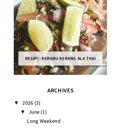
RESIPI : KERABU KERANG ALA THAI
ARCHIVES
2026
(3)
▼
June
(1)
▼
Long Weekend