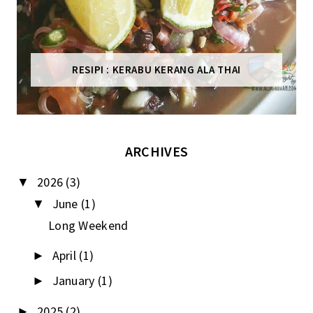
RESIPI : KERABU KERANG ALA THAI
ARCHIVES
2026
(3)
▼
June
(1)
▼
Long Weekend
April
(1)
►
January
(1)
►
2025
(2)
►