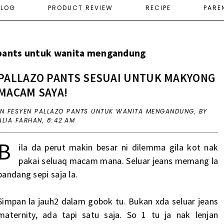
ELOG
PRODUCT REVIEW
RECIPE
PARE
 pants untuk wanita mengandung
PALLAZO PANTS SESUAI UNTUK MAKYONG
MACAM SAYA!
IN
FESYEN PALLAZO PANTS UNTUK WANITA MENGANDUNG
,
BY
ALIA FARHAN,
8:42 AM
B
ila da perut makin besar ni dilemma gila kot nak
pakai seluaq macam mana. Seluar jeans memang la
pandang sepi saja la.
Simpan la jauh2 dalam gobok tu. Bukan xda seluar jeans
maternity, ada tapi satu saja. So 1 tu ja nak lenjan