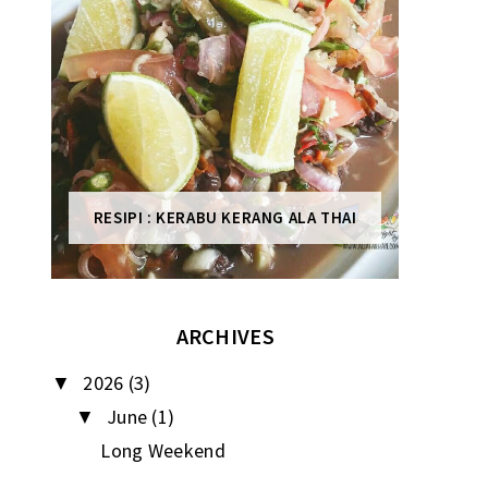
RESIPI : KERABU KERANG ALA THAI
ARCHIVES
2026
(3)
▼
June
(1)
▼
Long Weekend