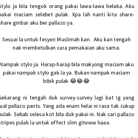
Stylo ja bila tengok orang pakai lawa-lawa belaka. Aku
pakai maciam selebet pulak. Xpa lah nanti kita share-
share gmbar aku ber pallazo ya.
Sesuai la untuk fesyen Muslimah kan. Aku kan tengah
nak membetulkan cara pemakaian aku sama.
Nampak stylo ja. Harap-harap bila makyong maciam aku
pakai nampak stylo gak la ya. Bukan nampak maciam
bibik pulak 😂😂😂
Sekarang ni tengah duk survey-survey lagi kat Ig yang
jual pallazo pants. Yang ada enam helai ni rasa tak cukup
pulak. Sebab selesa kot bila duk pakai ni. Nak cari pallazo
stripes pulak la untuk effect slim giteww haaa.