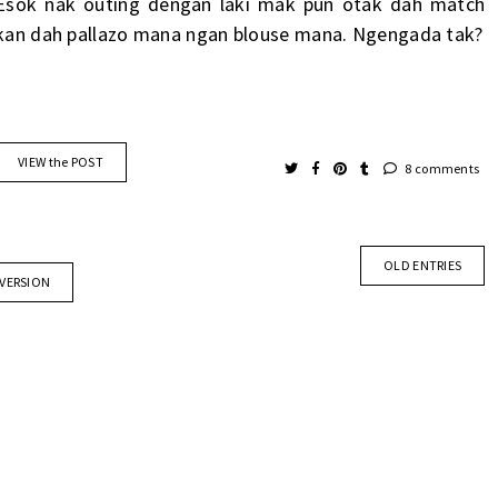
Esok nak outing dengan laki mak pun otak dah match
kan dah pallazo mana ngan blouse mana. Ngengada tak?
VIEW the POST
8 comments
OLD ENTRIES
 VERSION