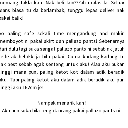
memang takla kan. Nak beli lain???ah malas la. Seluar
jeans biasa tu da berlambak, tunggu lepas deliver nak
pakai balik!
So paling safe sekali time mengandung and makin
memboyot ni pakai skirt dan pallazo pants! Sebenarnya
dari dulu lagi suka sangat pallazo pants ni sebab nk jatuh
terletak helokk ja bila pakai. Cuma kadang-kadang tu
tak best sebab agak senteng untuk aku! Alaa aku bukan
tinggi mana pun, paling ketot kot dalam adik beradik
aku. Tapi paling ketot aku dalam adik beradik aku pun
tinggi aku 162cm je!
Nampak menarik kan!
Aku pun suka bila tengok orang pakai pallazo pants ni.