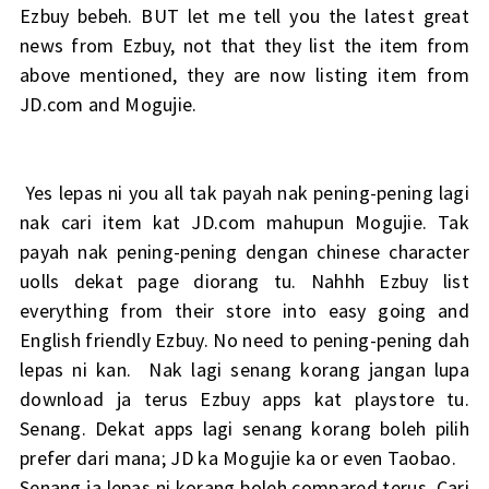
Ezbuy bebeh. BUT let me tell you the latest great
news from Ezbuy, not that they list the item from
above mentioned, they are now listing item from
JD.com and Mogujie.
Yes lepas ni you all tak payah nak pening-pening lagi
nak cari item kat JD.com mahupun Mogujie. Tak
payah nak pening-pening dengan chinese character
uolls dekat page diorang tu. Nahhh Ezbuy list
everything from their store into easy going and
English friendly Ezbuy. No need to pening-pening dah
lepas ni kan.
Nak lagi senang korang jangan lupa
download ja terus Ezbuy apps kat playstore tu.
Senang. Dekat apps lagi senang korang boleh pilih
prefer dari mana; JD ka Mogujie ka or even Taobao.
Senang ja lepas ni korang boleh compared terus. Cari